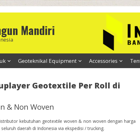
ngun Mandiri
onesia
duk
Geoteknikal Equipment
Accessories
Ten
player Geotextile Per Roll di
ven & Non Woven
stributor kebutuhan geotextile woven & non woven dengan harga
seluruh daerah di Indonesia via ekspedisi / trucking.