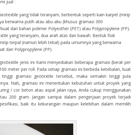
i jual :
eotextile yang tidak teranyam, berbentuk seperti kain karpet (mirip
a berwarna putih atau abu-abu (khusus gramasi 300
terbuat dari bahan polimer Polyesther (PET) atau Polypropylene (PP).
tile yang teranyam, dua arah atas dan bawah. Bentuk fisik
s mirip terpal (namun lebih tebal) pada umumnya yang berwarna
at dari Polypropylene (PP).
eotextile jenis ini Kami menyediakan beberapa gramasi (berat per
00 meter per roll. Pada setiap gramasi ini berbeda ketebalan, kuat
tinggi gramasi geotextile tersebut, maka semakin tinggi pula
ilenya. Nah, gramasi ini menentukan kebutuhan untuk proyek yang
curing / cor beton atau aspal jalan raya, Anda cukup menggunakan
atau 200 gram. Jangan sampai dalam pengerjaan proyek terjadi
sifikasi, baik itu kekurangan maupun kelebihan dalam memilih