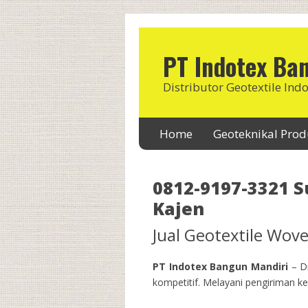
PT Indotex Ba
Distributor Geotextile Ind
Home
Geoteknikal Pro
0812-9197-3321 Su
Kajen
Jual Geotextile Wo
PT Indotex Bangun Mandiri
– Di
kompetitif. Melayani pengiriman ke 