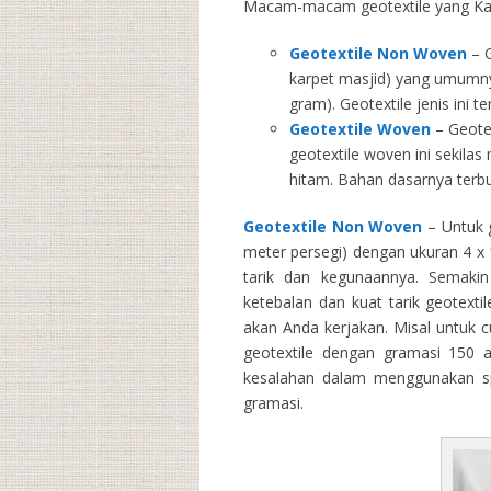
Macam-macam geotextile yang Kam
Geotextile Non Woven
– G
karpet masjid) yang umumny
gram). Geotextile jenis ini 
Geotextile Woven
– Geotex
geotextile woven ini sekila
hitam. Bahan dasarnya terbu
Geotextile Non Woven
– Untuk g
meter persegi) dengan ukuran 4 x 1
tarik dan kegunaannya. Semakin 
ketebalan dan kuat tarik geotext
akan Anda kerjakan. Misal untuk 
geotextile dengan gramasi 150 
kesalahan dalam menggunakan spe
gramasi.