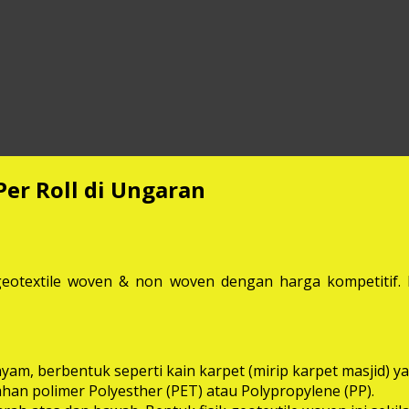
Per Roll di Ungaran
eotextile woven & non woven dengan harga kompetitif. M
anyam, berbentuk seperti kain karpet (mirip karpet masjid
bahan polimer Polyesther (PET) atau Polypropylene (PP).