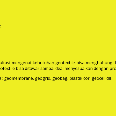
:
ltasi mengenai kebutuhan geotextile bisa menghubungi k
extile bisa ditawar sampai deal menyesuaikan dengan pro
: geomembrane, geogrid, geobag, plastik cor, geocell dll.