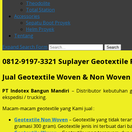
Theodolite
Total Station
Accessories
Sepatu Boot Proyek
Helm Proyek
Tentang
Expand Search Form
Search
0812-9197-3321 Suplayer Geotextile 
Jual Geotextile Woven & Non Woven
PT Indotex Bangun Mandiri
– Distributor kebutuhan g
ekspedisi / trucking.
Macam-macam geotextile yang Kami jual :
Geotextile Non Woven
– Geotextile yang tidak ter
gramasi 300 gram). Geotextile jenis ini terbuat dari 