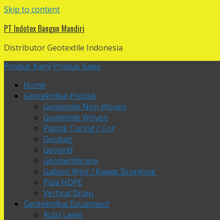
Skip to content
PT Indotex Bangun Mandiri
Distributor Geotextile Indonesia
Produk Kami
Produk Kami
Home
Geoteknikal Produk
Geotextile Non Woven
Geotextile Woven
Plastik Curing / Cor
Geobag
Geogrid
Geomembrane
Gabion Wire / Kawat Bronjong
Pipa HDPE
Vertical Drain
Geoteknikal Equipment
Auto Level