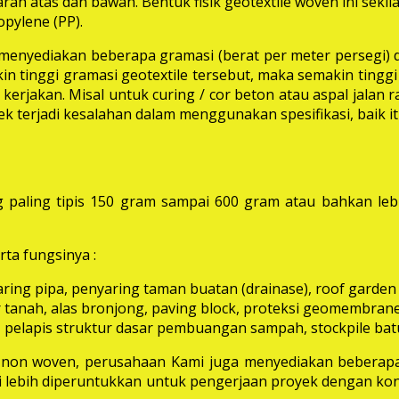
rah atas dan bawah. Bentuk fisik geotextile woven ini seki
pylene (PP).
i menyediakan beberapa gramasi (berat per meter persegi) 
in tinggi gramasi geotextile tersebut, maka semakin tinggi 
erjakan. Misal untuk curing / cor beton atau aspal jalan
k terjadi kesalahan dalam menggunakan spesifikasi, baik 
 paling tipis 150 gram sampai 600 gram atau bahkan leb
ta fungsinya :
aring pipa, penyaring taman buatan (drainase), roof garden d
 tanah, alas bronjong, paving block, proteksi geomembrane, 
 pelapis struktur dasar pembuangan sampah, stockpile batu
e non woven, perusahaan Kami juga menyediakan beberapa
ni lebih diperuntukkan untuk pengerjaan proyek dengan kon