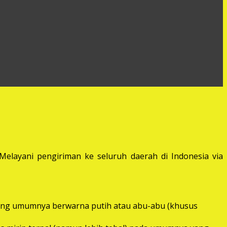
elayani pengiriman ke seluruh daerah di Indonesia via
) yang umumnya berwarna putih atau abu-abu (khusus