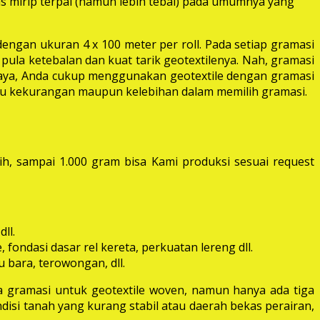
las mirip terpal (namun lebih tebal) pada umumnya yang
dengan ukuran 4 x 100 meter per roll. Pada setiap gramasi
pula ketebalan dan kuat tarik geotextilenya. Nah, gramasi
 raya, Anda cukup menggunakan geotextile dengan gramasi
itu kekurangan maupun kelebihan dalam memilih gramasi.
ih, sampai 1.000 gram bisa Kami produksi sesuai request
ll.
fondasi dasar rel kereta, perkuatan lereng dll.
 bara, terowongan, dll.
 gramasi untuk geotextile woven, namun hanya ada tiga
disi tanah yang kurang stabil atau daerah bekas perairan,