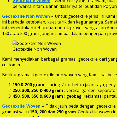
Geotextile Woven
– Geotextile yang teranyam, dua a
berwarna hitam. Bahan dasarnya terbuat dari Polypro
Geotextile Non Woven
– Untuk geotextile jenis ini Kam
ini berbeda ketebalan, kuat tarik dan kegunaannya. Semak
ini menentukan kebutuhan untuk proyek yang akan Anda k
150 atau 200 gram. Jangan sampai dalam pengerjaan proye
Geotextile Non Woven
Kami menyediakan berbagai gramasi geotextile dari yang
customer.
Berikut gramasi geotextile non woven yang Kami jual beser
150 & 200 gram :
curing / cor beton jalan raya, peny
250, 300, 350 & 400 gram
:
vertical garden, separator
450, 500, 550 & 600 gram :
geobag, reklamasi pantai,
Geotextile Woven
– Tidak jauh beda dengan geotextil
gramasi yaitu
150, 200 dan 250 gram
. Geotextile woven i