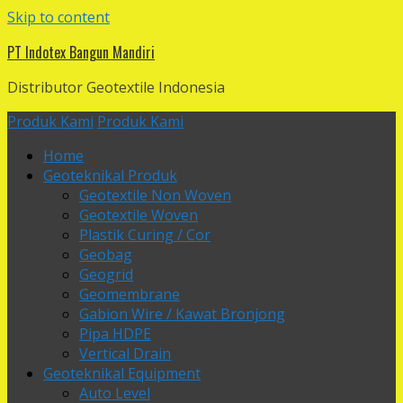
Skip to content
PT Indotex Bangun Mandiri
Distributor Geotextile Indonesia
Produk Kami
Produk Kami
Home
Geoteknikal Produk
Geotextile Non Woven
Geotextile Woven
Plastik Curing / Cor
Geobag
Geogrid
Geomembrane
Gabion Wire / Kawat Bronjong
Pipa HDPE
Vertical Drain
Geoteknikal Equipment
Auto Level