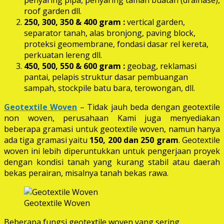
roof garden dll.
250, 300, 350 & 400 gram
:
vertical garden,
separator tanah, alas bronjong, paving block,
proteksi geomembrane, fondasi dasar rel kereta,
perkuatan lereng dll.
450, 500, 550 & 600 gram :
geobag, reklamasi
pantai, pelapis struktur dasar pembuangan
sampah, stockpile batu bara, terowongan, dll.
Geotextile Woven
– Tidak jauh beda dengan geotextile
non woven, perusahaan Kami juga menyediakan
beberapa gramasi untuk geotextile woven, namun hanya
ada tiga gramasi yaitu
150, 200 dan 250 gram
. Geotextile
woven ini lebih diperuntukkan untuk pengerjaan proyek
dengan kondisi tanah yang kurang stabil atau daerah
bekas perairan, misalnya tanah bekas rawa.
Geotextile Woven
Beberapa fungsi geotextile woven yang sering