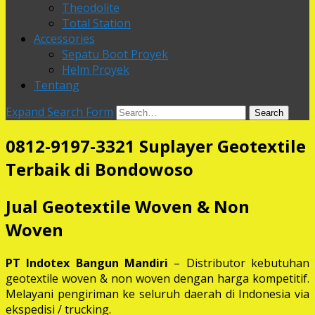
Theodolite
Total Station
Accessories
Sepatu Boot Proyek
Helm Proyek
Tentang
Expand Search Form
Search
0812-9197-3321 Suplayer Geotextile
Terbaik di Bondowoso
Jual Geotextile Woven & Non
Woven
PT Indotex Bangun Mandiri
– Distributor kebutuhan
geotextile woven & non woven dengan harga kompetitif.
Melayani pengiriman ke seluruh daerah di Indonesia via
ekspedisi / trucking.