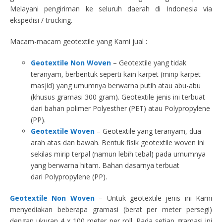
Melayani pengiriman ke seluruh daerah di Indonesia via
ekspedisi / trucking.
Macam-macam geotextile yang Kami jual :
Geotextile Non Woven
– Geotextile yang tidak
teranyam, berbentuk seperti kain karpet (mirip karpet
masjid) yang umumnya berwarna putih atau abu-abu
(khusus gramasi 300 gram). Geotextile jenis ini terbuat
dari bahan polimer Polyesther (PET) atau Polypropylene
(PP).
Geotextile Woven
– Geotextile yang teranyam, dua
arah atas dan bawah. Bentuk fisik geotextile woven ini
sekilas mirip terpal (namun lebih tebal) pada umumnya
yang berwarna hitam. Bahan dasarnya terbuat
dari Polypropylene (PP).
Geotextile Non Woven
– Untuk geotextile jenis ini Kami
menyediakan beberapa gramasi (berat per meter persegi)
dengan ukuran 4 x 100 meter per roll. Pada setiap gramasi ini