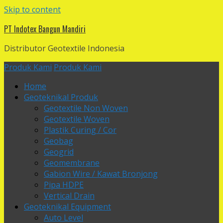
Skip to content
PT Indotex Bangun Mandiri
Distributor Geotextile Indonesia
Produk Kami
Produk Kami
Home
Geoteknikal Produk
Geotextile Non Woven
Geotextile Woven
Plastik Curing / Cor
Geobag
Geogrid
Geomembrane
Gabion Wire / Kawat Bronjong
Pipa HDPE
Vertical Drain
Geoteknikal Equipment
Auto Level