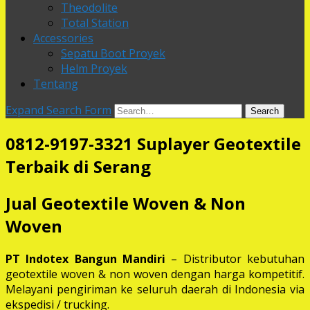
Theodolite
Total Station
Accessories
Sepatu Boot Proyek
Helm Proyek
Tentang
Expand Search Form
Search
0812-9197-3321 Suplayer Geotextile
Terbaik di Serang
Jual Geotextile Woven & Non
Woven
PT Indotex Bangun Mandiri
– Distributor kebutuhan
geotextile woven & non woven dengan harga kompetitif.
Melayani pengiriman ke seluruh daerah di Indonesia via
ekspedisi / trucking.