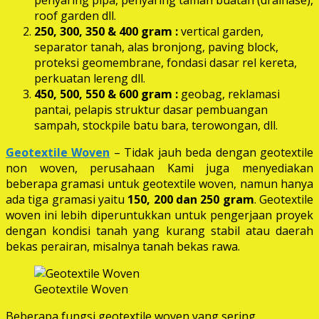
roof garden dll.
250, 300, 350 & 400 gram
:
vertical garden,
separator tanah, alas bronjong, paving block,
proteksi geomembrane, fondasi dasar rel kereta,
perkuatan lereng dll.
450, 500, 550 & 600 gram :
geobag, reklamasi
pantai, pelapis struktur dasar pembuangan
sampah, stockpile batu bara, terowongan, dll.
Geotextile Woven
– Tidak jauh beda dengan geotextile
non woven, perusahaan Kami juga menyediakan
beberapa gramasi untuk geotextile woven, namun hanya
ada tiga gramasi yaitu
150, 200 dan 250 gram
. Geotextile
woven ini lebih diperuntukkan untuk pengerjaan proyek
dengan kondisi tanah yang kurang stabil atau daerah
bekas perairan, misalnya tanah bekas rawa.
Geotextile Woven
Beberapa fungsi geotextile woven yang sering