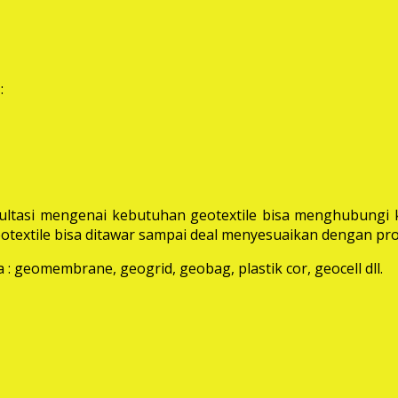
:
ltasi mengenai kebutuhan geotextile bisa menghubungi k
extile bisa ditawar sampai deal menyesuaikan dengan pro
: geomembrane, geogrid, geobag, plastik cor, geocell dll.