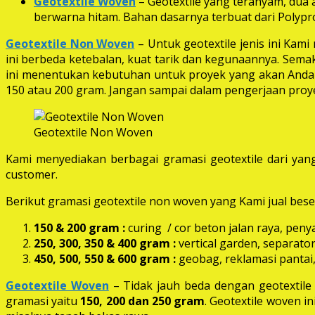
Geotextile Woven
– Geotextile yang teranyam, dua a
berwarna hitam. Bahan dasarnya terbuat dari Polypro
Geotextile Non Woven
– Untuk geotextile jenis ini Kam
ini berbeda ketebalan, kuat tarik dan kegunaannya. Semak
ini menentukan kebutuhan untuk proyek yang akan Anda k
150 atau 200 gram. Jangan sampai dalam pengerjaan proye
Geotextile Non Woven
Kami menyediakan berbagai gramasi geotextile dari yang
customer.
Berikut gramasi geotextile non woven yang Kami jual beser
150 & 200 gram :
curing / cor beton jalan raya, peny
250, 300, 350 & 400 gram
:
vertical garden, separator
450, 500, 550 & 600 gram :
geobag, reklamasi pantai,
Geotextile Woven
– Tidak jauh beda dengan geotextil
gramasi yaitu
150, 200 dan 250 gram
. Geotextile woven i