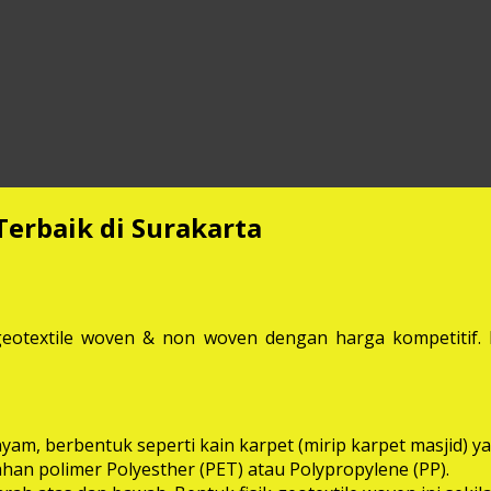
Terbaik di Surakarta
eotextile woven & non woven dengan harga kompetitif. M
anyam, berbentuk seperti kain karpet (mirip karpet masjid
bahan polimer Polyesther (PET) atau Polypropylene (PP).