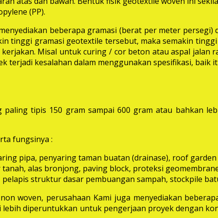
rah atas dan bawah. Bentuk fisik geotextile woven ini seki
pylene (PP).
i menyediakan beberapa gramasi (berat per meter persegi) 
in tinggi gramasi geotextile tersebut, maka semakin tinggi 
erjakan. Misal untuk curing / cor beton atau aspal jalan
k terjadi kesalahan dalam menggunakan spesifikasi, baik 
 paling tipis 150 gram sampai 600 gram atau bahkan leb
ta fungsinya :
aring pipa, penyaring taman buatan (drainase), roof garden d
 tanah, alas bronjong, paving block, proteksi geomembrane, 
 pelapis struktur dasar pembuangan sampah, stockpile batu
e non woven, perusahaan Kami juga menyediakan beberapa
ni lebih diperuntukkan untuk pengerjaan proyek dengan kon