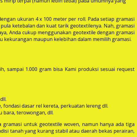
las mirip terpal (namun lebih tebal) pada umumnya yang
dengan ukuran 4 x 100 meter per roll. Pada setiap gramasi
pula ketebalan dan kuat tarik geotextilenya. Nah, gramasi
 raya, Anda cukup menggunakan geotextile dengan gramasi
itu kekurangan maupun kelebihan dalam memilih gramasi.
ih, sampai 1.000 gram bisa Kami produksi sesuai request
ll.
fondasi dasar rel kereta, perkuatan lereng dll.
 bara, terowongan, dll.
 gramasi untuk geotextile woven, namun hanya ada tiga
disi tanah yang kurang stabil atau daerah bekas perairan,