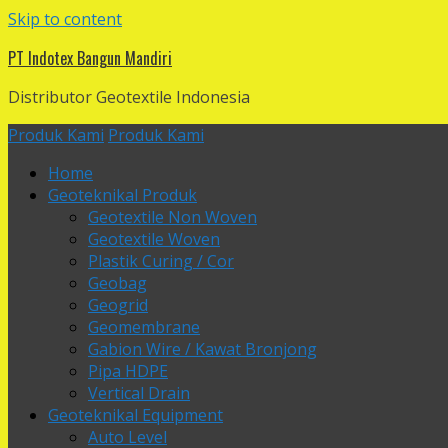
Skip to content
PT Indotex Bangun Mandiri
Distributor Geotextile Indonesia
Produk Kami
Produk Kami
Home
Geoteknikal Produk
Geotextile Non Woven
Geotextile Woven
Plastik Curing / Cor
Geobag
Geogrid
Geomembrane
Gabion Wire / Kawat Bronjong
Pipa HDPE
Vertical Drain
Geoteknikal Equipment
Auto Level