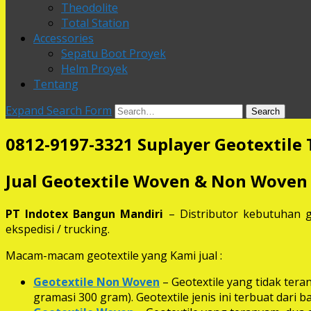
Theodolite
Total Station
Accessories
Sepatu Boot Proyek
Helm Proyek
Tentang
Expand Search Form
Search
0812-9197-3321 Suplayer Geotextile 
Jual Geotextile Woven & Non Woven
PT Indotex Bangun Mandiri
– Distributor kebutuhan g
ekspedisi / trucking.
Macam-macam geotextile yang Kami jual :
Geotextile Non Woven
– Geotextile yang tidak ter
gramasi 300 gram). Geotextile jenis ini terbuat dari 