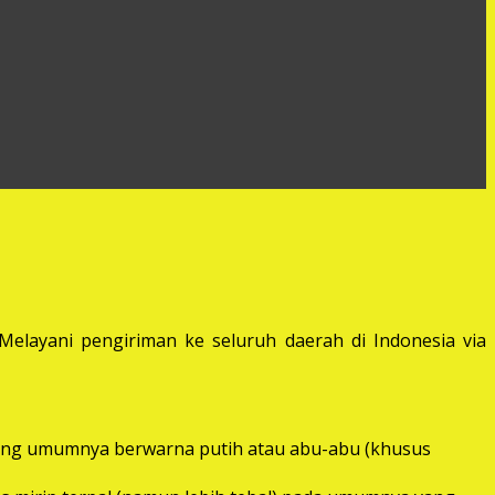
elayani pengiriman ke seluruh daerah di Indonesia via
) yang umumnya berwarna putih atau abu-abu (khusus