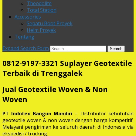
Theodolite
Total Station
Accessories
Sepatu Boot Proyek
Helm Proyek
Tentang
Expand Search Form
Search
0812-9197-3321 Suplayer Geotextile
Terbaik di Trenggalek
Jual Geotextile Woven & Non
Woven
PT Indotex Bangun Mandiri
– Distributor kebutuhan
geotextile woven & non woven dengan harga kompetitif.
Melayani pengiriman ke seluruh daerah di Indonesia via
ekspedisi / trucking.