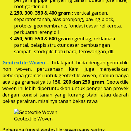
roof garden dll.
250, 300, 350 & 400 gram
:
vertical garden,
separator tanah, alas bronjong, paving block,
proteksi geomembrane, fondasi dasar rel kereta,
perkuatan lereng dll.
450, 500, 550 & 600 gram :
geobag, reklamasi
pantai, pelapis struktur dasar pembuangan
sampah, stockpile batu bara, terowongan, dll.
Geotextile Woven
– Tidak jauh beda dengan geotextile
non woven, perusahaan Kami juga menyediakan
beberapa gramasi untuk geotextile woven, namun hanya
ada tiga gramasi yaitu
150, 200 dan 250 gram
. Geotextile
woven ini lebih diperuntukkan untuk pengerjaan proyek
dengan kondisi tanah yang kurang stabil atau daerah
bekas perairan, misalnya tanah bekas rawa.
Geotextile Woven
Beberapa fungsi geotextile woven yang sering