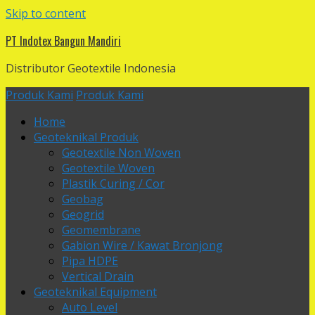
Skip to content
PT Indotex Bangun Mandiri
Distributor Geotextile Indonesia
Produk Kami
Produk Kami
Home
Geoteknikal Produk
Geotextile Non Woven
Geotextile Woven
Plastik Curing / Cor
Geobag
Geogrid
Geomembrane
Gabion Wire / Kawat Bronjong
Pipa HDPE
Vertical Drain
Geoteknikal Equipment
Auto Level