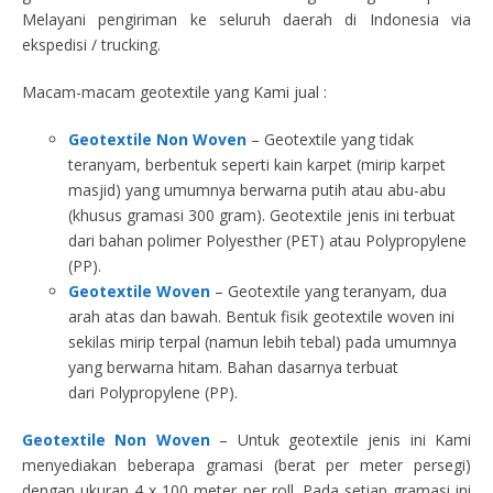
Melayani pengiriman ke seluruh daerah di Indonesia via
ekspedisi / trucking.
Macam-macam geotextile yang Kami jual :
Geotextile Non Woven
– Geotextile yang tidak
teranyam, berbentuk seperti kain karpet (mirip karpet
masjid) yang umumnya berwarna putih atau abu-abu
(khusus gramasi 300 gram). Geotextile jenis ini terbuat
dari bahan polimer Polyesther (PET) atau Polypropylene
(PP).
Geotextile Woven
– Geotextile yang teranyam, dua
arah atas dan bawah. Bentuk fisik geotextile woven ini
sekilas mirip terpal (namun lebih tebal) pada umumnya
yang berwarna hitam. Bahan dasarnya terbuat
dari Polypropylene (PP).
Geotextile Non Woven
– Untuk geotextile jenis ini Kami
menyediakan beberapa gramasi (berat per meter persegi)
dengan ukuran 4 x 100 meter per roll. Pada setiap gramasi ini