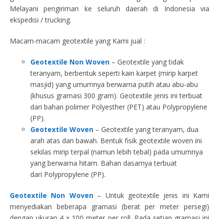
Melayani pengiriman ke seluruh daerah di Indonesia via
ekspedisi / trucking.
Macam-macam geotextile yang Kami jual :
Geotextile Non Woven
– Geotextile yang tidak
teranyam, berbentuk seperti kain karpet (mirip karpet
masjid) yang umumnya berwarna putih atau abu-abu
(khusus gramasi 300 gram). Geotextile jenis ini terbuat
dari bahan polimer Polyesther (PET) atau Polypropylene
(PP).
Geotextile Woven
– Geotextile yang teranyam, dua
arah atas dan bawah. Bentuk fisik geotextile woven ini
sekilas mirip terpal (namun lebih tebal) pada umumnya
yang berwarna hitam. Bahan dasarnya terbuat
dari Polypropylene (PP).
Geotextile Non Woven
– Untuk geotextile jenis ini Kami
menyediakan beberapa gramasi (berat per meter persegi)
dengan ukuran 4 x 100 meter per roll. Pada setiap gramasi ini