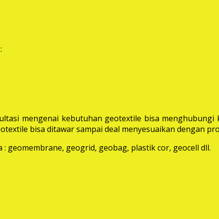
:
ltasi mengenai kebutuhan geotextile bisa menghubungi k
extile bisa ditawar sampai deal menyesuaikan dengan pro
: geomembrane, geogrid, geobag, plastik cor, geocell dll.