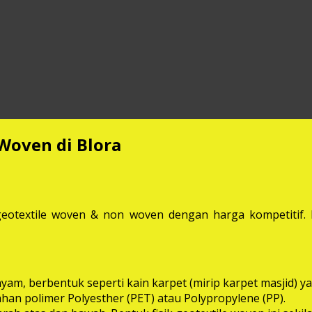
Woven di Blora
eotextile woven & non woven dengan harga kompetitif. M
anyam, berbentuk seperti kain karpet (mirip karpet masjid
bahan polimer Polyesther (PET) atau Polypropylene (PP).