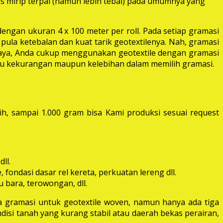
las mirip terpal (namun lebih tebal) pada umumnya yang
dengan ukuran 4 x 100 meter per roll. Pada setiap gramasi
pula ketebalan dan kuat tarik geotextilenya. Nah, gramasi
 raya, Anda cukup menggunakan geotextile dengan gramasi
itu kekurangan maupun kelebihan dalam memilih gramasi.
ih, sampai 1.000 gram bisa Kami produksi sesuai request
ll.
fondasi dasar rel kereta, perkuatan lereng dll.
 bara, terowongan, dll.
 gramasi untuk geotextile woven, namun hanya ada tiga
disi tanah yang kurang stabil atau daerah bekas perairan,