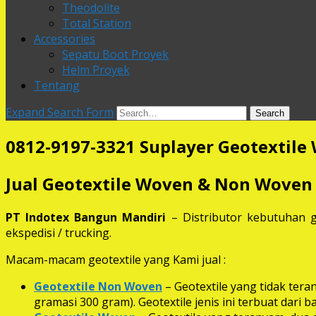
Theodolite
Total Station
Accessories
Sepatu Boot Proyek
Helm Proyek
Tentang
Expand Search Form
Search
0812-9197-3321 Suplayer Geotextile 
Jual Geotextile Woven & Non Woven
PT Indotex Bangun Mandiri
– Distributor kebutuhan g
ekspedisi / trucking.
Macam-macam geotextile yang Kami jual :
Geotextile Non Woven
– Geotextile yang tidak ter
gramasi 300 gram). Geotextile jenis ini terbuat dari 