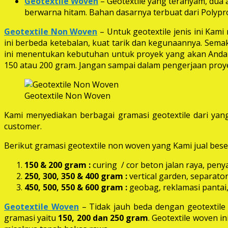
Geotextile Woven
– Geotextile yang teranyam, dua a
berwarna hitam. Bahan dasarnya terbuat dari Polypro
Geotextile Non Woven
– Untuk geotextile jenis ini Kam
ini berbeda ketebalan, kuat tarik dan kegunaannya. Semak
ini menentukan kebutuhan untuk proyek yang akan Anda k
150 atau 200 gram. Jangan sampai dalam pengerjaan proye
Geotextile Non Woven
Kami menyediakan berbagai gramasi geotextile dari yang
customer.
Berikut gramasi geotextile non woven yang Kami jual beser
150 & 200 gram :
curing / cor beton jalan raya, peny
250, 300, 350 & 400 gram
:
vertical garden, separator
450, 500, 550 & 600 gram :
geobag, reklamasi pantai,
Geotextile Woven
– Tidak jauh beda dengan geotextil
gramasi yaitu
150, 200 dan 250 gram
. Geotextile woven i