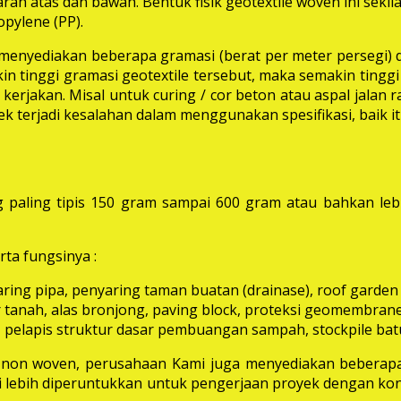
rah atas dan bawah. Bentuk fisik geotextile woven ini seki
pylene (PP).
i menyediakan beberapa gramasi (berat per meter persegi) 
in tinggi gramasi geotextile tersebut, maka semakin tinggi 
erjakan. Misal untuk curing / cor beton atau aspal jalan
k terjadi kesalahan dalam menggunakan spesifikasi, baik 
 paling tipis 150 gram sampai 600 gram atau bahkan leb
ta fungsinya :
aring pipa, penyaring taman buatan (drainase), roof garden d
 tanah, alas bronjong, paving block, proteksi geomembrane, 
 pelapis struktur dasar pembuangan sampah, stockpile batu
e non woven, perusahaan Kami juga menyediakan beberapa
ni lebih diperuntukkan untuk pengerjaan proyek dengan kon