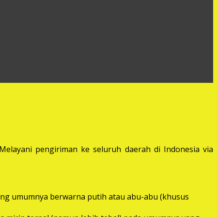
elayani pengiriman ke seluruh daerah di Indonesia via
) yang umumnya berwarna putih atau abu-abu (khusus