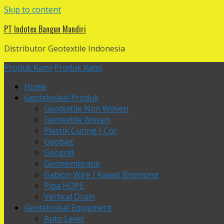
Skip to content
PT Indotex Bangun Mandiri
Distributor Geotextile Indonesia
Produk Kami
Produk Kami
Home
Geoteknikal Produk
Geotextile Non Woven
Geotextile Woven
Plastik Curing / Cor
Geobag
Geogrid
Geomembrane
Gabion Wire / Kawat Bronjong
Pipa HDPE
Vertical Drain
Geoteknikal Equipment
Auto Level