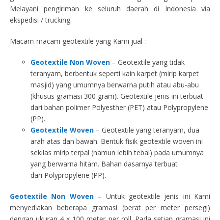
Melayani pengiriman ke seluruh daerah di Indonesia via
ekspedisi / trucking.
Macam-macam geotextile yang Kami jual :
Geotextile Non Woven
– Geotextile yang tidak
teranyam, berbentuk seperti kain karpet (mirip karpet
masjid) yang umumnya berwarna putih atau abu-abu
(khusus gramasi 300 gram). Geotextile jenis ini terbuat
dari bahan polimer Polyesther (PET) atau Polypropylene
(PP).
Geotextile Woven
– Geotextile yang teranyam, dua
arah atas dan bawah. Bentuk fisik geotextile woven ini
sekilas mirip terpal (namun lebih tebal) pada umumnya
yang berwarna hitam. Bahan dasarnya terbuat
dari Polypropylene (PP).
Geotextile Non Woven
– Untuk geotextile jenis ini Kami
menyediakan beberapa gramasi (berat per meter persegi)
dengan ukuran 4 x 100 meter per roll. Pada setiap gramasi ini