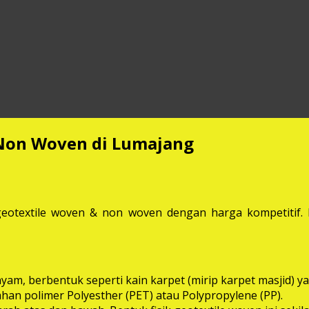
 Non Woven di Lumajang
eotextile woven & non woven dengan harga kompetitif. M
anyam, berbentuk seperti kain karpet (mirip karpet masjid
bahan polimer Polyesther (PET) atau Polypropylene (PP).