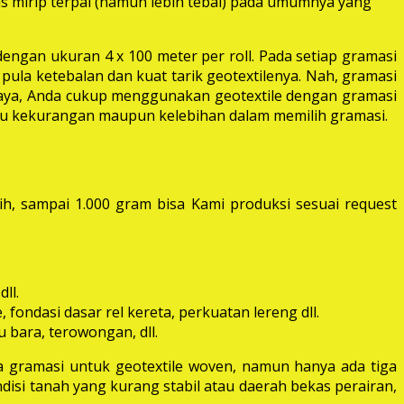
las mirip terpal (namun lebih tebal) pada umumnya yang
dengan ukuran 4 x 100 meter per roll. Pada setiap gramasi
pula ketebalan dan kuat tarik geotextilenya. Nah, gramasi
 raya, Anda cukup menggunakan geotextile dengan gramasi
itu kekurangan maupun kelebihan dalam memilih gramasi.
ih, sampai 1.000 gram bisa Kami produksi sesuai request
ll.
fondasi dasar rel kereta, perkuatan lereng dll.
 bara, terowongan, dll.
 gramasi untuk geotextile woven, namun hanya ada tiga
disi tanah yang kurang stabil atau daerah bekas perairan,