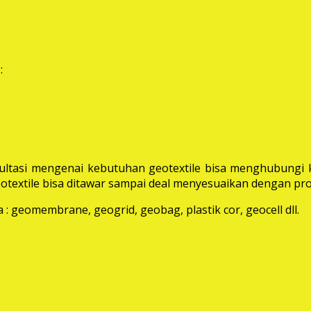
:
ltasi mengenai kebutuhan geotextile bisa menghubungi k
extile bisa ditawar sampai deal menyesuaikan dengan pro
: geomembrane, geogrid, geobag, plastik cor, geocell dll.