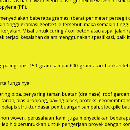
rah atas dan bawah. Bentuk fisik geotextile woven ini seki
pylene (PP).
i menyediakan beberapa gramasi (berat per meter persegi) 
in tinggi gramasi geotextile tersebut, maka semakin tinggi 
erjakan. Misal untuk curing / cor beton atau aspal jalan
k terjadi kesalahan dalam menggunakan spesifikasi, baik 
 paling tipis 150 gram sampai 600 gram atau bahkan leb
ta fungsinya :
aring pipa, penyaring taman buatan (drainase), roof garden d
 tanah, alas bronjong, paving block, proteksi geomembrane, 
 pelapis struktur dasar pembuangan sampah, stockpile batu
e non woven, perusahaan Kami juga menyediakan beberapa
ni lebih diperuntukkan untuk pengerjaan proyek dengan kon