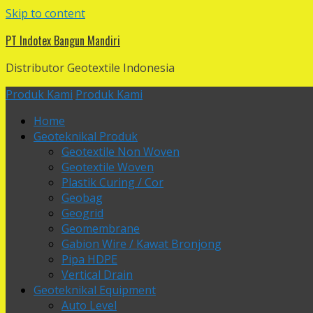
Skip to content
PT Indotex Bangun Mandiri
Distributor Geotextile Indonesia
Produk Kami
Produk Kami
Home
Geoteknikal Produk
Geotextile Non Woven
Geotextile Woven
Plastik Curing / Cor
Geobag
Geogrid
Geomembrane
Gabion Wire / Kawat Bronjong
Pipa HDPE
Vertical Drain
Geoteknikal Equipment
Auto Level