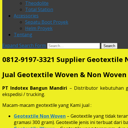
Theodolite
Total Station
Accessories
Sepatu Boot Proyek
Helm Proyek
Tentang
Expand Search Form
Search
0812-9197-3321 Supplier Geotextile
Jual Geotextile Woven & Non Woven
PT Indotex Bangun Mandiri
– Distributor kebutuhan g
ekspedisi / trucking.
Macam-macam geotextile yang Kami jual :
Geotextile Non Woven
– Geotextile yang tidak ter
gramasi 300 gram). Geotextile jenis ini terbuat dari 