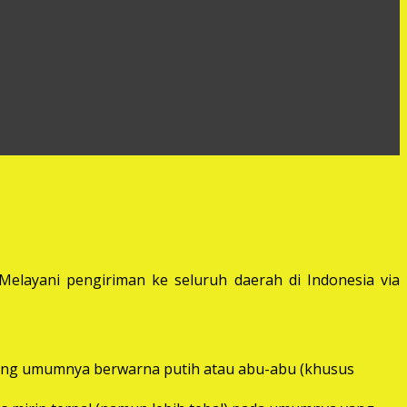
elayani pengiriman ke seluruh daerah di Indonesia via
) yang umumnya berwarna putih atau abu-abu (khusus