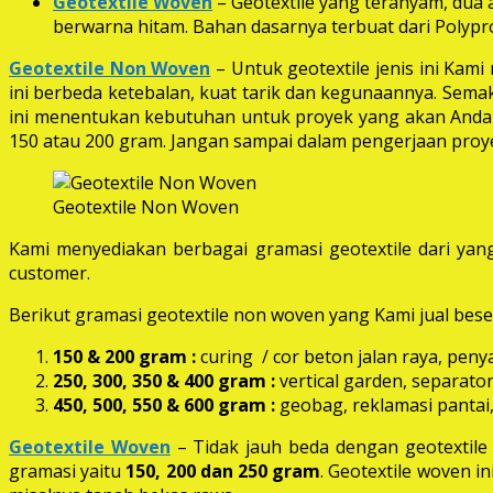
Geotextile Woven
– Geotextile yang teranyam, dua a
berwarna hitam. Bahan dasarnya terbuat dari Polypro
Geotextile Non Woven
– Untuk geotextile jenis ini Kam
ini berbeda ketebalan, kuat tarik dan kegunaannya. Semak
ini menentukan kebutuhan untuk proyek yang akan Anda k
150 atau 200 gram. Jangan sampai dalam pengerjaan proye
Geotextile Non Woven
Kami menyediakan berbagai gramasi geotextile dari yang
customer.
Berikut gramasi geotextile non woven yang Kami jual beser
150 & 200 gram :
curing / cor beton jalan raya, peny
250, 300, 350 & 400 gram
:
vertical garden, separator
450, 500, 550 & 600 gram :
geobag, reklamasi pantai,
Geotextile Woven
– Tidak jauh beda dengan geotextil
gramasi yaitu
150, 200 dan 250 gram
. Geotextile woven i