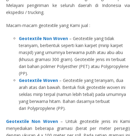
Melayani pengiriman ke seluruh daerah di Indonesia via
ekspedisi / trucking.
Macam-macam geotextile yang Kami jual :
Geotextile Non Woven
– Geotextile yang tidak
teranyam, berbentuk seperti kain karpet (mirip karpet
masjid) yang umumnya berwarna putih atau abu-abu
(khusus gramasi 300 gram). Geotextile jenis ini terbuat
dari bahan polimer Polyesther (PET) atau Polypropylene
(PP).
Geotextile Woven
– Geotextile yang teranyam, dua
arah atas dan bawah. Bentuk fisik geotextile woven ini
sekilas mirip terpal (namun lebih tebal) pada umumnya
yang berwarna hitam. Bahan dasarnya terbuat
dari Polypropylene (PP).
Geotextile Non Woven
– Untuk geotextile jenis ini Kami
menyediakan beberapa gramasi (berat per meter persegi)
dengan ukuran 4 x 100 meter per roll. Pada setiap gramasi ini