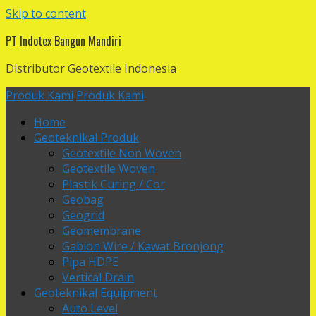
Skip to content
PT Indotex Bangun Mandiri
Distributor Geotextile Indonesia
Produk Kami
Produk Kami
Home
Geoteknikal Produk
Geotextile Non Woven
Geotextile Woven
Plastik Curing / Cor
Geobag
Geogrid
Geomembrane
Gabion Wire / Kawat Bronjong
Pipa HDPE
Vertical Drain
Geoteknikal Equipment
Auto Level