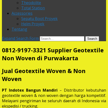
Theodolite
Total Station
Accessories
Sepatu Boot Proyek
Helm Proyek
Tentang
Expand Search Form
Search
0812-9197-3321 Supplier Geotextile
Non Woven di Purwakarta
Jual Geotextile Woven & Non
Woven
PT Indotex Bangun Mandiri
– Distributor kebutuhan
geotextile woven & non woven dengan harga kompetitif.
Melayani pengiriman ke seluruh daerah di Indonesia via
ekspedisi / trucking.