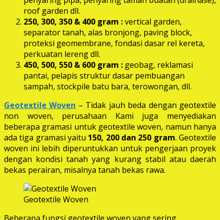
roof garden dll.
250, 300, 350 & 400 gram
:
vertical garden,
separator tanah, alas bronjong, paving block,
proteksi geomembrane, fondasi dasar rel kereta,
perkuatan lereng dll.
450, 500, 550 & 600 gram :
geobag, reklamasi
pantai, pelapis struktur dasar pembuangan
sampah, stockpile batu bara, terowongan, dll.
Geotextile Woven
– Tidak jauh beda dengan geotextile
non woven, perusahaan Kami juga menyediakan
beberapa gramasi untuk geotextile woven, namun hanya
ada tiga gramasi yaitu
150, 200 dan 250 gram
. Geotextile
woven ini lebih diperuntukkan untuk pengerjaan proyek
dengan kondisi tanah yang kurang stabil atau daerah
bekas perairan, misalnya tanah bekas rawa.
Geotextile Woven
Beberapa fungsi geotextile woven yang sering