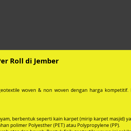
er Roll di Jember
eotextile woven & non woven dengan harga kompetitif. M
anyam, berbentuk seperti kain karpet (mirip karpet masjid
bahan polimer Polyesther (PET) atau Polypropylene (PP).