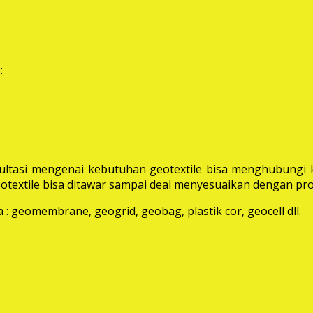
:
ltasi mengenai kebutuhan geotextile bisa menghubungi k
extile bisa ditawar sampai deal menyesuaikan dengan pro
: geomembrane, geogrid, geobag, plastik cor, geocell dll.