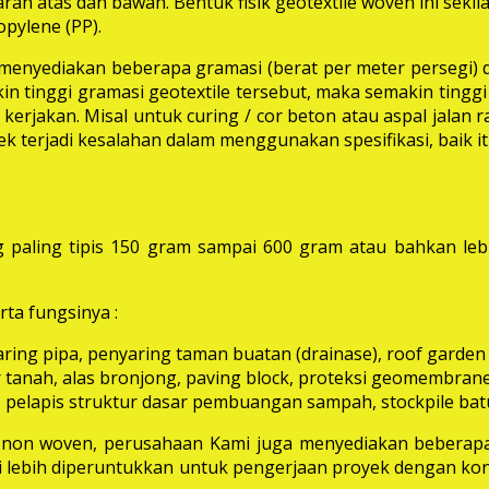
rah atas dan bawah. Bentuk fisik geotextile woven ini seki
pylene (PP).
i menyediakan beberapa gramasi (berat per meter persegi) 
in tinggi gramasi geotextile tersebut, maka semakin tinggi 
erjakan. Misal untuk curing / cor beton atau aspal jalan
k terjadi kesalahan dalam menggunakan spesifikasi, baik 
 paling tipis 150 gram sampai 600 gram atau bahkan leb
ta fungsinya :
aring pipa, penyaring taman buatan (drainase), roof garden d
 tanah, alas bronjong, paving block, proteksi geomembrane, 
 pelapis struktur dasar pembuangan sampah, stockpile batu
e non woven, perusahaan Kami juga menyediakan beberapa
ni lebih diperuntukkan untuk pengerjaan proyek dengan kon