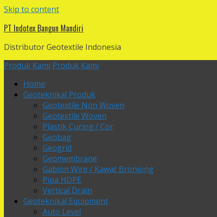
Skip to content
PT Indotex Bangun Mandiri
Distributor Geotextile Indonesia
Produk Kami
Produk Kami
Home
Geoteknikal Produk
Geotextile Non Woven
Geotextile Woven
Plastik Curing / Cor
Geobag
Geogrid
Geomembrane
Gabion Wire / Kawat Bronjong
Pipa HDPE
Vertical Drain
Geoteknikal Equipment
Auto Level