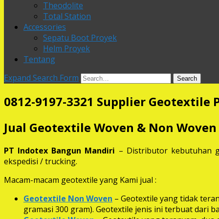
Theodolite
Total Station
Accessories
Sepatu Boot Proyek
Helm Proyek
Tentang
Expand Search Form
Search
0812-9197-3321 Supplier Geotextile P
Jual Geotextile Woven & Non Woven
PT Indotex Bangun Mandiri
– Distributor kebutuhan g
ekspedisi / trucking.
Macam-macam geotextile yang Kami jual :
Geotextile Non Woven
– Geotextile yang tidak ter
gramasi 300 gram). Geotextile jenis ini terbuat dari 