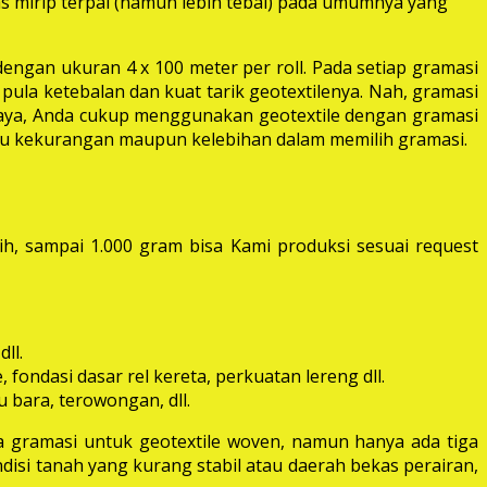
las mirip terpal (namun lebih tebal) pada umumnya yang
dengan ukuran 4 x 100 meter per roll. Pada setiap gramasi
pula ketebalan dan kuat tarik geotextilenya. Nah, gramasi
 raya, Anda cukup menggunakan geotextile dengan gramasi
itu kekurangan maupun kelebihan dalam memilih gramasi.
ih, sampai 1.000 gram bisa Kami produksi sesuai request
ll.
fondasi dasar rel kereta, perkuatan lereng dll.
 bara, terowongan, dll.
 gramasi untuk geotextile woven, namun hanya ada tiga
disi tanah yang kurang stabil atau daerah bekas perairan,