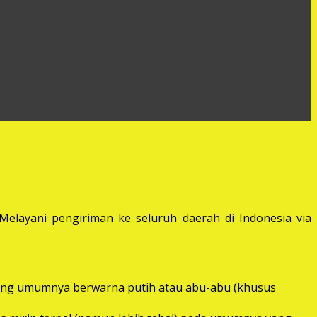
elayani pengiriman ke seluruh daerah di Indonesia via
) yang umumnya berwarna putih atau abu-abu (khusus