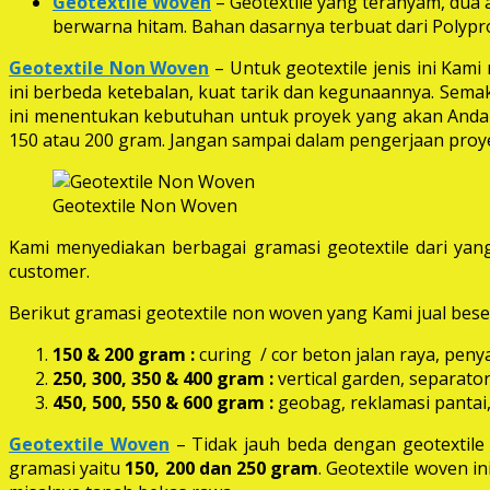
Geotextile Woven
– Geotextile yang teranyam, dua a
berwarna hitam. Bahan dasarnya terbuat dari Polypro
Geotextile Non Woven
– Untuk geotextile jenis ini Kam
ini berbeda ketebalan, kuat tarik dan kegunaannya. Semak
ini menentukan kebutuhan untuk proyek yang akan Anda k
150 atau 200 gram. Jangan sampai dalam pengerjaan proye
Geotextile Non Woven
Kami menyediakan berbagai gramasi geotextile dari yang
customer.
Berikut gramasi geotextile non woven yang Kami jual beser
150 & 200 gram :
curing / cor beton jalan raya, peny
250, 300, 350 & 400 gram
:
vertical garden, separator
450, 500, 550 & 600 gram :
geobag, reklamasi pantai,
Geotextile Woven
– Tidak jauh beda dengan geotextil
gramasi yaitu
150, 200 dan 250 gram
. Geotextile woven i