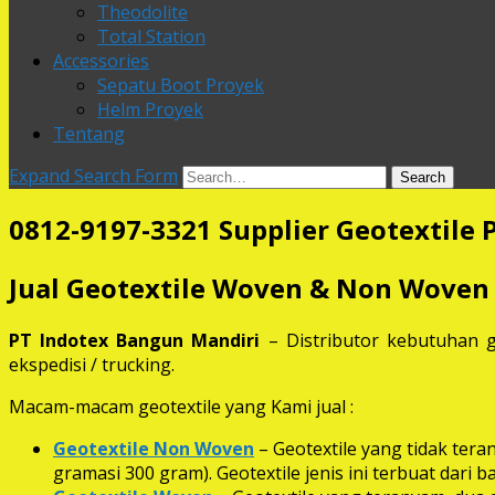
Theodolite
Total Station
Accessories
Sepatu Boot Proyek
Helm Proyek
Tentang
Expand Search Form
Search
0812-9197-3321 Supplier Geotextile 
Jual Geotextile Woven & Non Woven
PT Indotex Bangun Mandiri
– Distributor kebutuhan g
ekspedisi / trucking.
Macam-macam geotextile yang Kami jual :
Geotextile Non Woven
– Geotextile yang tidak ter
gramasi 300 gram). Geotextile jenis ini terbuat dari 