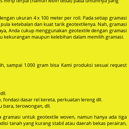
las mirip terpal (namun lebih tebal) pada umumnya yang
dengan ukuran 4 x 100 meter per roll. Pada setiap gramasi
pula ketebalan dan kuat tarik geotextilenya. Nah, gramasi
 raya, Anda cukup menggunakan geotextile dengan gramasi
itu kekurangan maupun kelebihan dalam memilih gramasi.
ih, sampai 1.000 gram bisa Kami produksi sesuai request
ll.
fondasi dasar rel kereta, perkuatan lereng dll.
 bara, terowongan, dll.
 gramasi untuk geotextile woven, namun hanya ada tiga
disi tanah yang kurang stabil atau daerah bekas perairan,