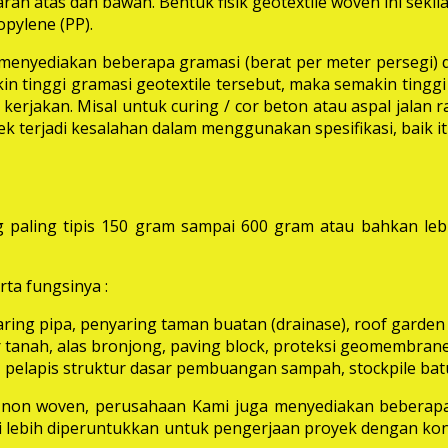
rah atas dan bawah. Bentuk fisik geotextile woven ini seki
pylene (PP).
i menyediakan beberapa gramasi (berat per meter persegi) 
in tinggi gramasi geotextile tersebut, maka semakin tinggi 
erjakan. Misal untuk curing / cor beton atau aspal jalan
k terjadi kesalahan dalam menggunakan spesifikasi, baik 
 paling tipis 150 gram sampai 600 gram atau bahkan leb
ta fungsinya :
aring pipa, penyaring taman buatan (drainase), roof garden d
 tanah, alas bronjong, paving block, proteksi geomembrane, 
 pelapis struktur dasar pembuangan sampah, stockpile batu
e non woven, perusahaan Kami juga menyediakan beberapa
ni lebih diperuntukkan untuk pengerjaan proyek dengan kon