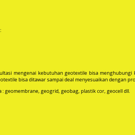
:
ltasi mengenai kebutuhan geotextile bisa menghubungi k
extile bisa ditawar sampai deal menyesuaikan dengan pro
: geomembrane, geogrid, geobag, plastik cor, geocell dll.