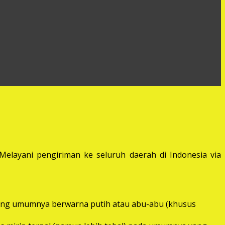
elayani pengiriman ke seluruh daerah di Indonesia via
) yang umumnya berwarna putih atau abu-abu (khusus