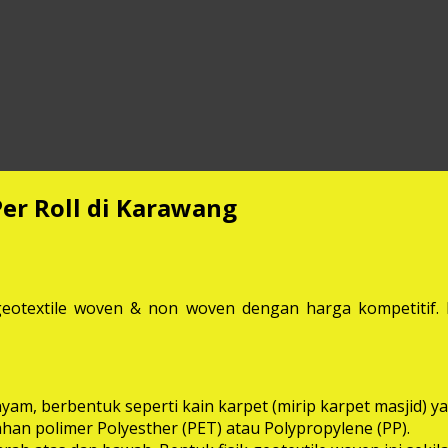
Per Roll di Karawang
eotextile woven & non woven dengan harga kompetitif. M
anyam, berbentuk seperti kain karpet (mirip karpet masjid
bahan polimer Polyesther (PET) atau Polypropylene (PP).