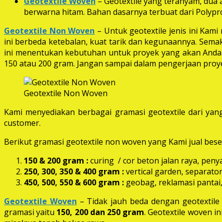
Geotextile Woven
– Geotextile yang teranyam, dua a
berwarna hitam. Bahan dasarnya terbuat dari Polypro
Geotextile Non Woven
– Untuk geotextile jenis ini Kam
ini berbeda ketebalan, kuat tarik dan kegunaannya. Semak
ini menentukan kebutuhan untuk proyek yang akan Anda k
150 atau 200 gram. Jangan sampai dalam pengerjaan proye
Geotextile Non Woven
Kami menyediakan berbagai gramasi geotextile dari yang
customer.
Berikut gramasi geotextile non woven yang Kami jual beser
150 & 200 gram :
curing / cor beton jalan raya, peny
250, 300, 350 & 400 gram
:
vertical garden, separator
450, 500, 550 & 600 gram :
geobag, reklamasi pantai,
Geotextile Woven
– Tidak jauh beda dengan geotextil
gramasi yaitu
150, 200 dan 250 gram
. Geotextile woven i