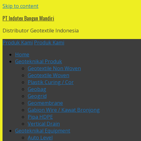
Skip to content
PT Indotex Bangun Mandiri
Distributor Geotextile Indonesia
Produk Kami
Produk Kami
Home
Geoteknikal Produk
Geotextile Non Woven
Geotextile Woven
Plastik Curing / Cor
Geobag
Geogrid
Geomembrane
Gabion Wire / Kawat Bronjong
Pipa HDPE
Vertical Drain
Geoteknikal Equipment
Auto Level