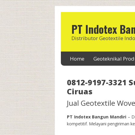
PT Indotex Ba
Distributor Geotextile Ind
Home
Geoteknikal Pro
0812-9197-3321 S
Ciruas
Jual Geotextile Wo
PT Indotex Bangun Mandiri
– Di
kompetitif. Melayani pengiriman ke 