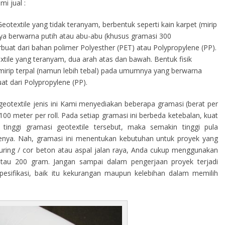
i jual :
eotextile yang tidak teranyam, berbentuk seperti kain karpet (mirip
a berwarna putih atau abu-abu (khusus gramasi 300
terbuat dari bahan polimer Polyesther (PET) atau Polypropylene (PP).
tile yang teranyam, dua arah atas dan bawah. Bentuk fisik
s mirip terpal (namun lebih tebal) pada umumnya yang berwarna
at dari Polypropylene (PP).
eotextile jenis ini Kami menyediakan beberapa gramasi (berat per
00 meter per roll. Pada setiap gramasi ini berbeda ketebalan, kuat
tinggi gramasi geotextile tersebut, maka semakin tinggi pula
ilenya. Nah, gramasi ini menentukan kebutuhan untuk proyek yang
curing / cor beton atau aspal jalan raya, Anda cukup menggunakan
atau 200 gram. Jangan sampai dalam pengerjaan proyek terjadi
sifikasi, baik itu kekurangan maupun kelebihan dalam memilih