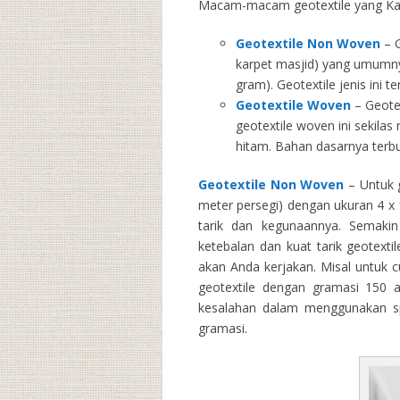
Macam-macam geotextile yang Kam
Geotextile Non Woven
– G
karpet masjid) yang umumny
gram). Geotextile jenis ini 
Geotextile Woven
– Geotex
geotextile woven ini sekila
hitam. Bahan dasarnya terbu
Geotextile Non Woven
– Untuk g
meter persegi) dengan ukuran 4 x 1
tarik dan kegunaannya. Semakin 
ketebalan dan kuat tarik geotext
akan Anda kerjakan. Misal untuk 
geotextile dengan gramasi 150 
kesalahan dalam menggunakan spe
gramasi.