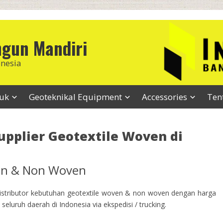
ngun Mandiri
onesia
duk
Geoteknikal Equipment
Accessories
Ten
upplier Geotextile Woven di
ven & Non Woven
stributor kebutuhan geotextile woven & non woven dengan harga
seluruh daerah di Indonesia via ekspedisi / trucking.