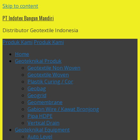
Skip to content
PT Indotex Bangun Mandiri
Distributor Geotextile Indonesia
Produk Kami
Produk Kami
Home
Geoteknikal Produk
Geotextile Non Woven
Geotextile Woven
Plastik Curing / Cor
Geobag
Geogrid
Geomembrane
Gabion Wire / Kawat Bronjong
Pipa HDPE
Vertical Drain
Geoteknikal Equipment
Auto Level