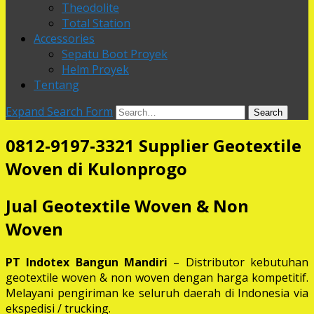
Theodolite
Total Station
Accessories
Sepatu Boot Proyek
Helm Proyek
Tentang
Expand Search Form
Search
0812-9197-3321 Supplier Geotextile
Woven di Kulonprogo
Jual Geotextile Woven & Non
Woven
PT Indotex Bangun Mandiri
– Distributor kebutuhan
geotextile woven & non woven dengan harga kompetitif.
Melayani pengiriman ke seluruh daerah di Indonesia via
ekspedisi / trucking.