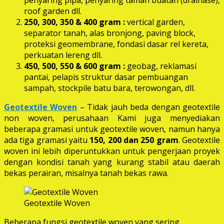
roof garden dll.
250, 300, 350 & 400 gram
:
vertical garden,
separator tanah, alas bronjong, paving block,
proteksi geomembrane, fondasi dasar rel kereta,
perkuatan lereng dll.
450, 500, 550 & 600 gram :
geobag, reklamasi
pantai, pelapis struktur dasar pembuangan
sampah, stockpile batu bara, terowongan, dll.
Geotextile Woven
– Tidak jauh beda dengan geotextile
non woven, perusahaan Kami juga menyediakan
beberapa gramasi untuk geotextile woven, namun hanya
ada tiga gramasi yaitu
150, 200 dan 250 gram
. Geotextile
woven ini lebih diperuntukkan untuk pengerjaan proyek
dengan kondisi tanah yang kurang stabil atau daerah
bekas perairan, misalnya tanah bekas rawa.
Geotextile Woven
Beberapa fungsi geotextile woven yang sering