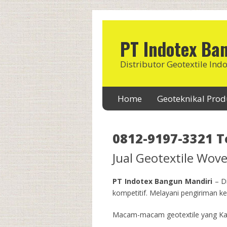
PT Indotex Ba
Distributor Geotextile Ind
Home
Geoteknikal Pro
0812-9197-3321 
Jual Geotextile Wo
PT Indotex Bangun Mandiri
– Di
kompetitif. Melayani pengiriman ke 
Macam-macam geotextile yang Kam