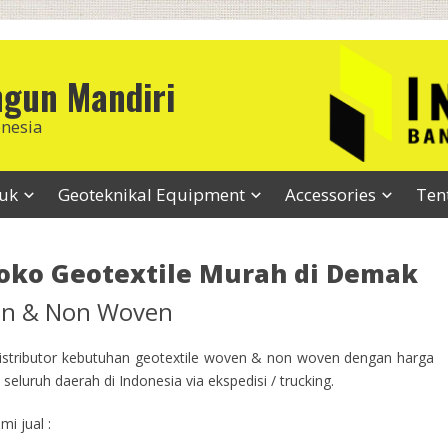
ngun Mandiri
onesia
duk
Geoteknikal Equipment
Accessories
Ten
Toko Geotextile Murah di Demak
ven & Non Woven
stributor kebutuhan geotextile woven & non woven dengan harga
seluruh daerah di Indonesia via ekspedisi / trucking.
i jual :