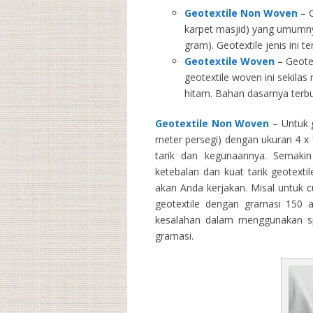
Geotextile Non Woven
– G
karpet masjid) yang umumny
gram). Geotextile jenis ini 
Geotextile Woven
– Geotex
geotextile woven ini sekila
hitam. Bahan dasarnya terbu
Geotextile Non Woven
– Untuk g
meter persegi) dengan ukuran 4 x 1
tarik dan kegunaannya. Semakin 
ketebalan dan kuat tarik geotext
akan Anda kerjakan. Misal untuk 
geotextile dengan gramasi 150 
kesalahan dalam menggunakan spe
gramasi.