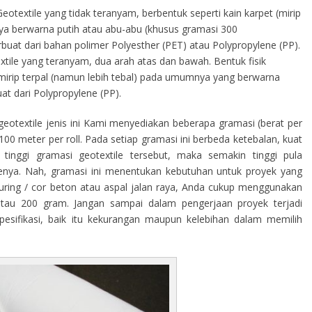
eotextile yang tidak teranyam, berbentuk seperti kain karpet (mirip
a berwarna putih atau abu-abu (khusus gramasi 300
terbuat dari bahan polimer Polyesther (PET) atau Polypropylene (PP).
tile yang teranyam, dua arah atas dan bawah. Bentuk fisik
s mirip terpal (namun lebih tebal) pada umumnya yang berwarna
at dari Polypropylene (PP).
eotextile jenis ini Kami menyediakan beberapa gramasi (berat per
00 meter per roll. Pada setiap gramasi ini berbeda ketebalan, kuat
tinggi gramasi geotextile tersebut, maka semakin tinggi pula
ilenya. Nah, gramasi ini menentukan kebutuhan untuk proyek yang
curing / cor beton atau aspal jalan raya, Anda cukup menggunakan
atau 200 gram. Jangan sampai dalam pengerjaan proyek terjadi
sifikasi, baik itu kekurangan maupun kelebihan dalam memilih