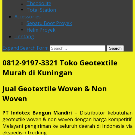
Theodolite
Total Station
Accessories
Sepatu Boot Proyek
Helm Proyek
Tentang
Expand Search Form
Search
0812-9197-3321 Toko Geotextile
Murah di Kuningan
Jual Geotextile Woven & Non
Woven
PT Indotex Bangun Mandiri
– Distributor kebutuhan
geotextile woven & non woven dengan harga kompetitif.
Melayani pengiriman ke seluruh daerah di Indonesia via
ekspedisi / trucking.