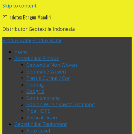
Skip to content
PT Indotex Bangun Mandiri
Distributor Geotextile Indonesia
Produk Kami
Produk Kami
Home
Geoteknikal Produk
Geotextile Non Woven
Geotextile Woven
Plastik Curing / Cor
Geobag
Geogrid
Geomembrane
Gabion Wire / Kawat Bronjong
Pipa HDPE
Vertical Drain
Geoteknikal Equipment
Auto Level