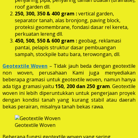
roof garden dll.
250, 300, 350 & 400 gram
:
vertical garden,
separator tanah, alas bronjong, paving block,
proteksi geomembrane, fondasi dasar rel kereta,
perkuatan lereng dll.
450, 500, 550 & 600 gram :
geobag, reklamasi
pantai, pelapis struktur dasar pembuangan
sampah, stockpile batu bara, terowongan, dll.
Geotextile Woven
– Tidak jauh beda dengan geotextile
non woven, perusahaan Kami juga menyediakan
beberapa gramasi untuk geotextile woven, namun hanya
ada tiga gramasi yaitu
150, 200 dan 250 gram
. Geotextile
woven ini lebih diperuntukkan untuk pengerjaan proyek
dengan kondisi tanah yang kurang stabil atau daerah
bekas perairan, misalnya tanah bekas rawa.
Geotextile Woven
Beberapa fungsi geotextile woven yang sering