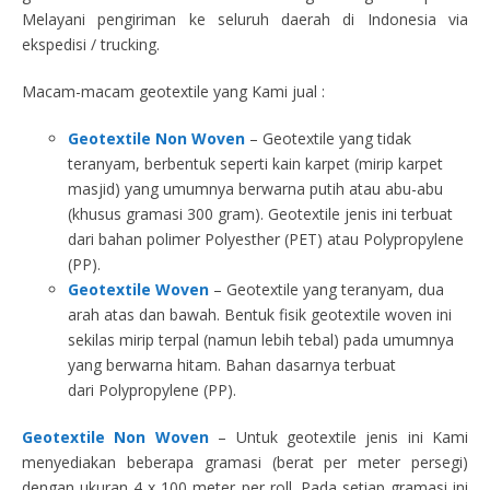
Melayani pengiriman ke seluruh daerah di Indonesia via
ekspedisi / trucking.
Macam-macam geotextile yang Kami jual :
Geotextile Non Woven
– Geotextile yang tidak
teranyam, berbentuk seperti kain karpet (mirip karpet
masjid) yang umumnya berwarna putih atau abu-abu
(khusus gramasi 300 gram). Geotextile jenis ini terbuat
dari bahan polimer Polyesther (PET) atau Polypropylene
(PP).
Geotextile Woven
– Geotextile yang teranyam, dua
arah atas dan bawah. Bentuk fisik geotextile woven ini
sekilas mirip terpal (namun lebih tebal) pada umumnya
yang berwarna hitam. Bahan dasarnya terbuat
dari Polypropylene (PP).
Geotextile Non Woven
– Untuk geotextile jenis ini Kami
menyediakan beberapa gramasi (berat per meter persegi)
dengan ukuran 4 x 100 meter per roll. Pada setiap gramasi ini