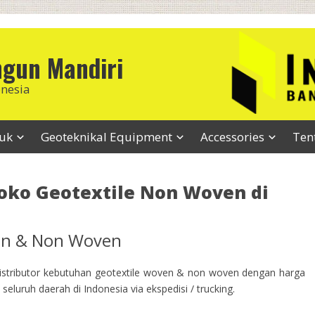
ngun Mandiri
onesia
duk
Geoteknikal Equipment
Accessories
Ten
Toko Geotextile Non Woven di
ven & Non Woven
stributor kebutuhan geotextile woven & non woven dengan harga
seluruh daerah di Indonesia via ekspedisi / trucking.