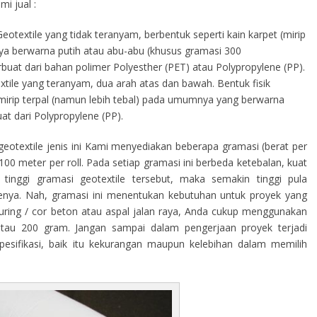
i jual :
eotextile yang tidak teranyam, berbentuk seperti kain karpet (mirip
a berwarna putih atau abu-abu (khusus gramasi 300
terbuat dari bahan polimer Polyesther (PET) atau Polypropylene (PP).
tile yang teranyam, dua arah atas dan bawah. Bentuk fisik
s mirip terpal (namun lebih tebal) pada umumnya yang berwarna
at dari Polypropylene (PP).
eotextile jenis ini Kami menyediakan beberapa gramasi (berat per
00 meter per roll. Pada setiap gramasi ini berbeda ketebalan, kuat
tinggi gramasi geotextile tersebut, maka semakin tinggi pula
ilenya. Nah, gramasi ini menentukan kebutuhan untuk proyek yang
curing / cor beton atau aspal jalan raya, Anda cukup menggunakan
atau 200 gram. Jangan sampai dalam pengerjaan proyek terjadi
sifikasi, baik itu kekurangan maupun kelebihan dalam memilih