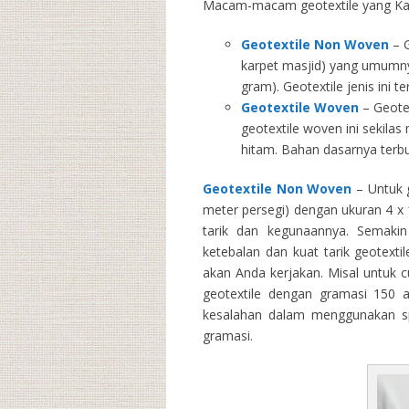
Macam-macam geotextile yang Kam
Geotextile Non Woven
– G
karpet masjid) yang umumny
gram). Geotextile jenis ini 
Geotextile Woven
– Geotex
geotextile woven ini sekila
hitam. Bahan dasarnya terbu
Geotextile Non Woven
– Untuk g
meter persegi) dengan ukuran 4 x 1
tarik dan kegunaannya. Semakin 
ketebalan dan kuat tarik geotext
akan Anda kerjakan. Misal untuk 
geotextile dengan gramasi 150 
kesalahan dalam menggunakan spe
gramasi.