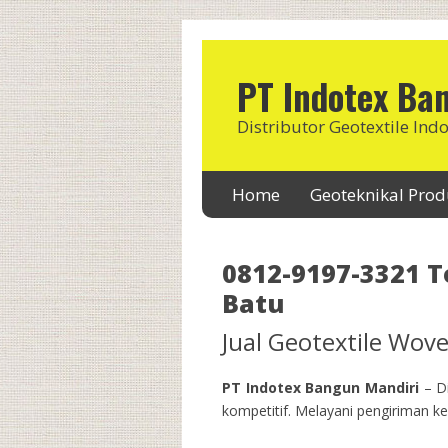
PT Indotex Ba
Distributor Geotextile Ind
Home
Geoteknikal Pro
0812-9197-3321 
Batu
Jual Geotextile Wo
PT Indotex Bangun Mandiri
– Di
kompetitif. Melayani pengiriman ke 