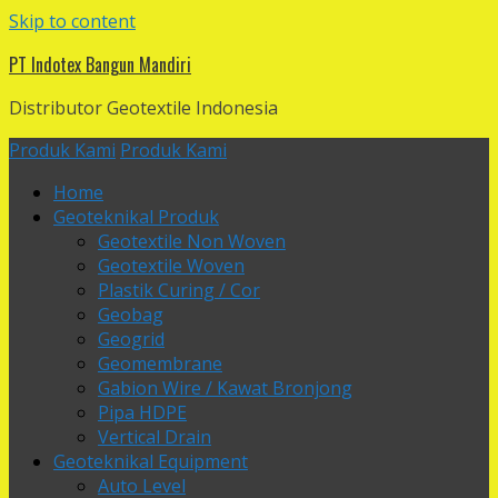
Skip to content
PT Indotex Bangun Mandiri
Distributor Geotextile Indonesia
Produk Kami
Produk Kami
Home
Geoteknikal Produk
Geotextile Non Woven
Geotextile Woven
Plastik Curing / Cor
Geobag
Geogrid
Geomembrane
Gabion Wire / Kawat Bronjong
Pipa HDPE
Vertical Drain
Geoteknikal Equipment
Auto Level