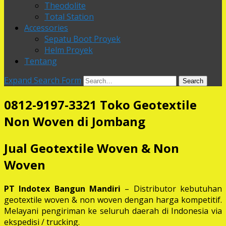
Theodolite
Total Station
Accessories
Sepatu Boot Proyek
Helm Proyek
Tentang
Expand Search Form
Search
0812-9197-3321 Toko Geotextile
Non Woven di Jombang
Jual Geotextile Woven & Non
Woven
PT Indotex Bangun Mandiri
– Distributor kebutuhan
geotextile woven & non woven dengan harga kompetitif.
Melayani pengiriman ke seluruh daerah di Indonesia via
ekspedisi / trucking.