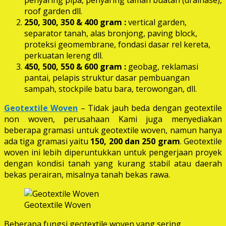
roof garden dll.
250, 300, 350 & 400 gram
:
vertical garden,
separator tanah, alas bronjong, paving block,
proteksi geomembrane, fondasi dasar rel kereta,
perkuatan lereng dll.
450, 500, 550 & 600 gram :
geobag, reklamasi
pantai, pelapis struktur dasar pembuangan
sampah, stockpile batu bara, terowongan, dll.
Geotextile Woven
– Tidak jauh beda dengan geotextile
non woven, perusahaan Kami juga menyediakan
beberapa gramasi untuk geotextile woven, namun hanya
ada tiga gramasi yaitu
150, 200 dan 250 gram
. Geotextile
woven ini lebih diperuntukkan untuk pengerjaan proyek
dengan kondisi tanah yang kurang stabil atau daerah
bekas perairan, misalnya tanah bekas rawa.
Geotextile Woven
Beberapa fungsi geotextile woven yang sering