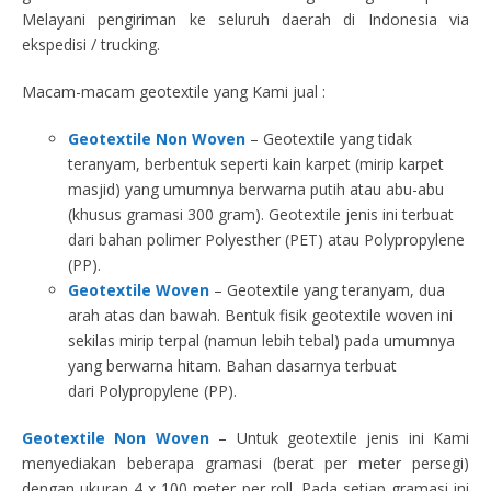
Melayani pengiriman ke seluruh daerah di Indonesia via
ekspedisi / trucking.
Macam-macam geotextile yang Kami jual :
Geotextile Non Woven
– Geotextile yang tidak
teranyam, berbentuk seperti kain karpet (mirip karpet
masjid) yang umumnya berwarna putih atau abu-abu
(khusus gramasi 300 gram). Geotextile jenis ini terbuat
dari bahan polimer Polyesther (PET) atau Polypropylene
(PP).
Geotextile Woven
– Geotextile yang teranyam, dua
arah atas dan bawah. Bentuk fisik geotextile woven ini
sekilas mirip terpal (namun lebih tebal) pada umumnya
yang berwarna hitam. Bahan dasarnya terbuat
dari Polypropylene (PP).
Geotextile Non Woven
– Untuk geotextile jenis ini Kami
menyediakan beberapa gramasi (berat per meter persegi)
dengan ukuran 4 x 100 meter per roll. Pada setiap gramasi ini