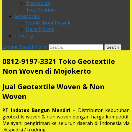
Theodolite
Total Station
Accessories
Sepatu Boot Proyek
Helm Proyek
Tentang
Expand Search Form
Search
0812-9197-3321 Toko Geotextile
Non Woven di Mojokerto
Jual Geotextile Woven & Non
Woven
PT Indotex Bangun Mandiri
– Distributor kebutuhan
geotextile woven & non woven dengan harga kompetitif.
Melayani pengiriman ke seluruh daerah di Indonesia via
ekspedisi / trucking.