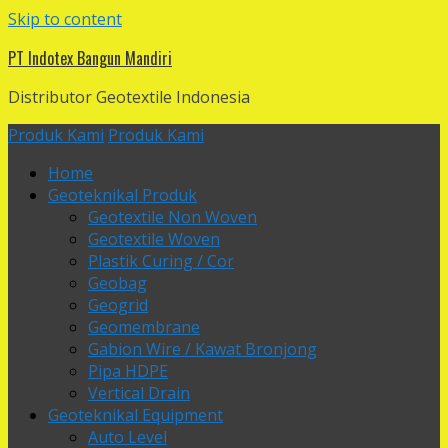
Skip to content
PT Indotex Bangun Mandiri
Distributor Geotextile Indonesia
Produk Kami
Produk Kami
Home
Geoteknikal Produk
Geotextile Non Woven
Geotextile Woven
Plastik Curing / Cor
Geobag
Geogrid
Geomembrane
Gabion Wire / Kawat Bronjong
Pipa HDPE
Vertical Drain
Geoteknikal Equipment
Auto Level