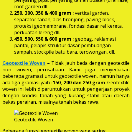
roof garden dll.
250, 300, 350 & 400 gram
:
vertical garden,
separator tanah, alas bronjong, paving block,
proteksi geomembrane, fondasi dasar rel kereta,
perkuatan lereng dll.
450, 500, 550 & 600 gram :
geobag, reklamasi
pantai, pelapis struktur dasar pembuangan
sampah, stockpile batu bara, terowongan, dll.
Geotextile Woven
– Tidak jauh beda dengan geotextile
non woven, perusahaan Kami juga menyediakan
beberapa gramasi untuk geotextile woven, namun hanya
ada tiga gramasi yaitu
150, 200 dan 250 gram
. Geotextile
woven ini lebih diperuntukkan untuk pengerjaan proyek
dengan kondisi tanah yang kurang stabil atau daerah
bekas perairan, misalnya tanah bekas rawa.
Geotextile Woven
Beberapa fungsi geotextile woven yang sering