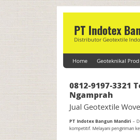
PT Indotex Ba
Distributor Geotextile Ind
Home
Geoteknikal Pro
0812-9197-3321 
Ngamprah
Jual Geotextile Wo
PT Indotex Bangun Mandiri
– Di
kompetitif. Melayani pengiriman ke 