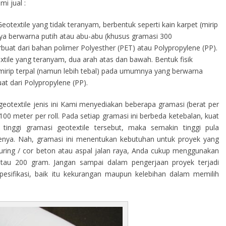
i jual :
eotextile yang tidak teranyam, berbentuk seperti kain karpet (mirip
a berwarna putih atau abu-abu (khusus gramasi 300
terbuat dari bahan polimer Polyesther (PET) atau Polypropylene (PP).
tile yang teranyam, dua arah atas dan bawah. Bentuk fisik
s mirip terpal (namun lebih tebal) pada umumnya yang berwarna
at dari Polypropylene (PP).
eotextile jenis ini Kami menyediakan beberapa gramasi (berat per
00 meter per roll. Pada setiap gramasi ini berbeda ketebalan, kuat
tinggi gramasi geotextile tersebut, maka semakin tinggi pula
ilenya. Nah, gramasi ini menentukan kebutuhan untuk proyek yang
curing / cor beton atau aspal jalan raya, Anda cukup menggunakan
atau 200 gram. Jangan sampai dalam pengerjaan proyek terjadi
sifikasi, baik itu kekurangan maupun kelebihan dalam memilih