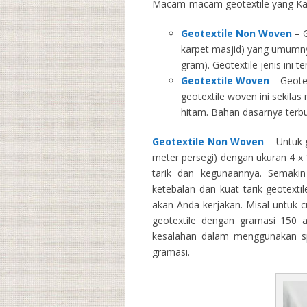
Macam-macam geotextile yang Kam
Geotextile Non Woven
– G
karpet masjid) yang umumny
gram). Geotextile jenis ini 
Geotextile Woven
– Geotex
geotextile woven ini sekila
hitam. Bahan dasarnya terbu
Geotextile Non Woven
– Untuk g
meter persegi) dengan ukuran 4 x 1
tarik dan kegunaannya. Semakin 
ketebalan dan kuat tarik geotext
akan Anda kerjakan. Misal untuk 
geotextile dengan gramasi 150 
kesalahan dalam menggunakan spe
gramasi.