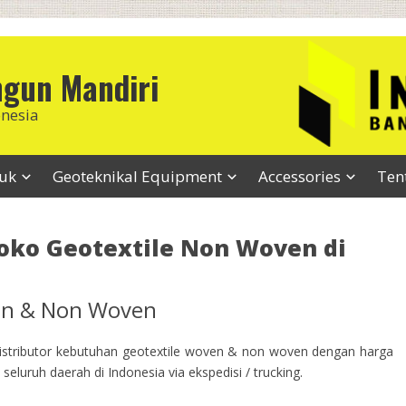
ngun Mandiri
onesia
duk
Geoteknikal Equipment
Accessories
Ten
Toko Geotextile Non Woven di
ven & Non Woven
stributor kebutuhan geotextile woven & non woven dengan harga
seluruh daerah di Indonesia via ekspedisi / trucking.