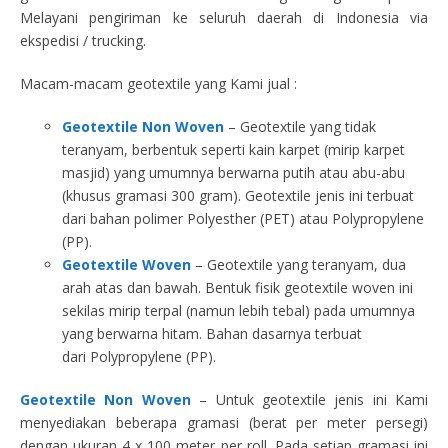
Melayani pengiriman ke seluruh daerah di Indonesia via
ekspedisi / trucking.
Macam-macam geotextile yang Kami jual :
Geotextile Non Woven
– Geotextile yang tidak
teranyam, berbentuk seperti kain karpet (mirip karpet
masjid) yang umumnya berwarna putih atau abu-abu
(khusus gramasi 300 gram). Geotextile jenis ini terbuat
dari bahan polimer Polyesther (PET) atau Polypropylene
(PP).
Geotextile Woven
– Geotextile yang teranyam, dua
arah atas dan bawah. Bentuk fisik geotextile woven ini
sekilas mirip terpal (namun lebih tebal) pada umumnya
yang berwarna hitam. Bahan dasarnya terbuat
dari Polypropylene (PP).
Geotextile Non Woven
– Untuk geotextile jenis ini Kami
menyediakan beberapa gramasi (berat per meter persegi)
dengan ukuran 4 x 100 meter per roll. Pada setiap gramasi ini