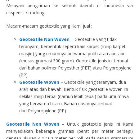
Melayani pengiriman ke seluruh daerah di Indonesia via
ekspedisi / trucking.
Macam-macam geotextile yang Kami jual :
Geotextile Non Woven
– Geotextile yang tidak
teranyam, berbentuk seperti kain karpet (mirip karpet
masjid) yang umumnya berwarna putih atau abu-abu
(khusus gramasi 300 gram). Geotextile jenis ini terbuat
dari bahan polimer Polyesther (PET) atau Polypropylene
(PP).
Geotextile Woven
– Geotextile yang teranyam, dua
arah atas dan bawah. Bentuk fisik geotextile woven ini
sekilas mirip terpal (namun lebih tebal) pada umumnya
yang berwarna hitam. Bahan dasarnya terbuat
dari Polypropylene (PP).
Geotextile Non Woven
– Untuk geotextile jenis ini Kami
menyediakan beberapa gramasi (berat per meter persegi)
dengan ukuran 4 x 100 meter per roll. Pada setiap gramasi ini