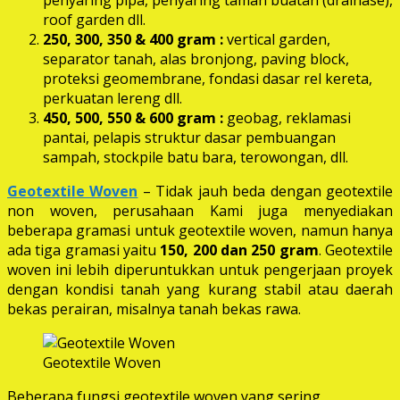
roof garden dll.
250, 300, 350 & 400 gram
:
vertical garden,
separator tanah, alas bronjong, paving block,
proteksi geomembrane, fondasi dasar rel kereta,
perkuatan lereng dll.
450, 500, 550 & 600 gram :
geobag, reklamasi
pantai, pelapis struktur dasar pembuangan
sampah, stockpile batu bara, terowongan, dll.
Geotextile Woven
– Tidak jauh beda dengan geotextile
non woven, perusahaan Kami juga menyediakan
beberapa gramasi untuk geotextile woven, namun hanya
ada tiga gramasi yaitu
150, 200 dan 250 gram
. Geotextile
woven ini lebih diperuntukkan untuk pengerjaan proyek
dengan kondisi tanah yang kurang stabil atau daerah
bekas perairan, misalnya tanah bekas rawa.
Geotextile Woven
Beberapa fungsi geotextile woven yang sering