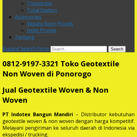
Theodolite
Total Station
Accessories
Sepatu Boot Proyek
Helm Proyek
Tentang
Expand Search Form
Search
0812-9197-3321 Toko Geotextile
Non Woven di Ponorogo
Jual Geotextile Woven & Non
Woven
PT Indotex Bangun Mandiri
– Distributor kebutuhan
geotextile woven & non woven dengan harga kompetitif.
Melayani pengiriman ke seluruh daerah di Indonesia via
ekspedisi / trucking.