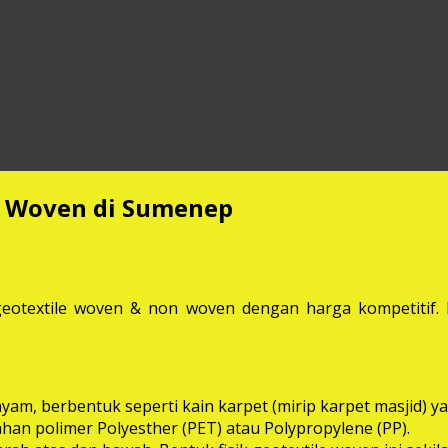
n Woven di Sumenep
eotextile woven & non woven dengan harga kompetitif. M
anyam, berbentuk seperti kain karpet (mirip karpet masjid
bahan polimer Polyesther (PET) atau Polypropylene (PP).