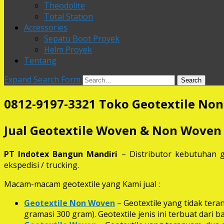
Theodolite
Total Station
Accessories
Sepatu Boot Proyek
Helm Proyek
Tentang
Expand Search Form
Search
0812-9197-3321 Toko Geotextile No
Jual Geotextile Woven & Non Woven
PT Indotex Bangun Mandiri
– Distributor kebutuhan g
ekspedisi / trucking.
Macam-macam geotextile yang Kami jual :
Geotextile Non Woven
– Geotextile yang tidak ter
gramasi 300 gram). Geotextile jenis ini terbuat dari 