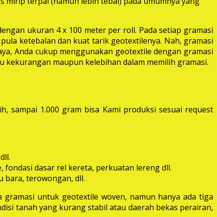
las mirip terpal (namun lebih tebal) pada umumnya yang
dengan ukuran 4 x 100 meter per roll. Pada setiap gramasi
pula ketebalan dan kuat tarik geotextilenya. Nah, gramasi
 raya, Anda cukup menggunakan geotextile dengan gramasi
itu kekurangan maupun kelebihan dalam memilih gramasi.
ih, sampai 1.000 gram bisa Kami produksi sesuai request
ll.
fondasi dasar rel kereta, perkuatan lereng dll.
 bara, terowongan, dll.
 gramasi untuk geotextile woven, namun hanya ada tiga
disi tanah yang kurang stabil atau daerah bekas perairan,