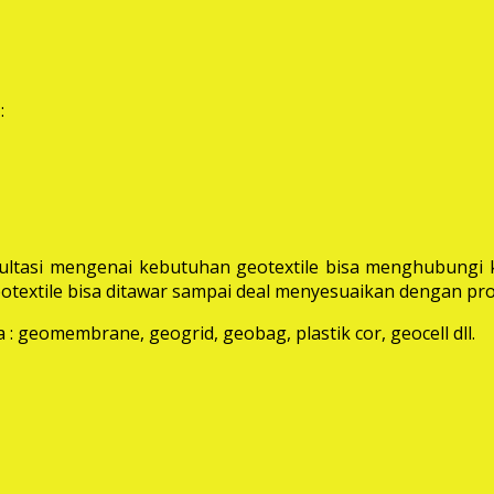
:
ltasi mengenai kebutuhan geotextile bisa menghubungi k
extile bisa ditawar sampai deal menyesuaikan dengan pro
: geomembrane, geogrid, geobag, plastik cor, geocell dll.