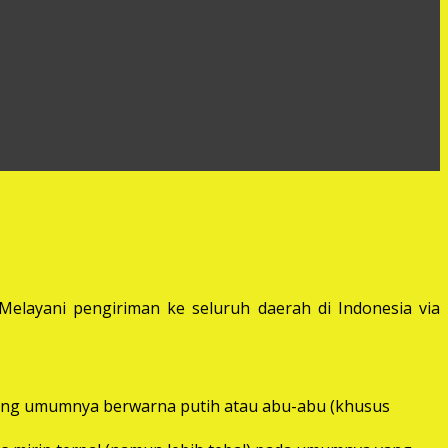
elayani pengiriman ke seluruh daerah di Indonesia via
) yang umumnya berwarna putih atau abu-abu (khusus