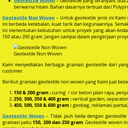
Geotextile Woven
– Geotextile yang teranyam, dua a
berwarna hitam. Bahan dasarnya terbuat dari Polypro
Geotextile Non Woven
– Untuk geotextile jenis ini Kam
ini berbeda ketebalan, kuat tarik dan kegunaannya. Semak
ini menentukan kebutuhan untuk proyek yang akan Anda k
150 atau 200 gram. Jangan sampai dalam pengerjaan proye
Geotextile Non Woven
Kami menyediakan berbagai gramasi geotextile dari yang
customer.
Berikut gramasi geotextile non woven yang Kami jual beser
150 & 200 gram :
curing / cor beton jalan raya, peny
250, 300, 350 & 400 gram
:
vertical garden, separator
450, 500, 550 & 600 gram :
geobag, reklamasi pantai,
Geotextile Woven
– Tidak jauh beda dengan geotextil
gramasi yaitu
150, 200 dan 250 gram
. Geotextile woven i