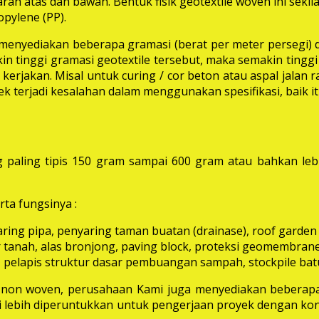
rah atas dan bawah. Bentuk fisik geotextile woven ini seki
pylene (PP).
i menyediakan beberapa gramasi (berat per meter persegi) 
in tinggi gramasi geotextile tersebut, maka semakin tinggi 
erjakan. Misal untuk curing / cor beton atau aspal jalan
k terjadi kesalahan dalam menggunakan spesifikasi, baik 
 paling tipis 150 gram sampai 600 gram atau bahkan leb
ta fungsinya :
aring pipa, penyaring taman buatan (drainase), roof garden d
 tanah, alas bronjong, paving block, proteksi geomembrane, 
 pelapis struktur dasar pembuangan sampah, stockpile batu
e non woven, perusahaan Kami juga menyediakan beberapa
ni lebih diperuntukkan untuk pengerjaan proyek dengan kon