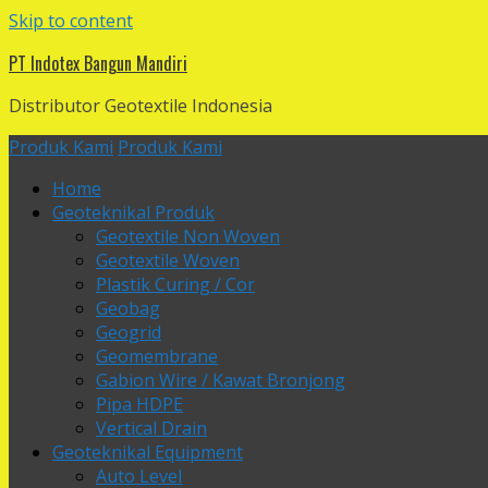
Skip to content
PT Indotex Bangun Mandiri
Distributor Geotextile Indonesia
Produk Kami
Produk Kami
Home
Geoteknikal Produk
Geotextile Non Woven
Geotextile Woven
Plastik Curing / Cor
Geobag
Geogrid
Geomembrane
Gabion Wire / Kawat Bronjong
Pipa HDPE
Vertical Drain
Geoteknikal Equipment
Auto Level