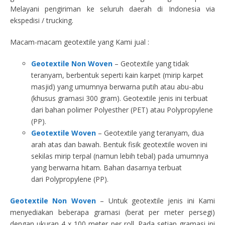
Melayani pengiriman ke seluruh daerah di Indonesia via
ekspedisi / trucking.
Macam-macam geotextile yang Kami jual :
Geotextile Non Woven
– Geotextile yang tidak
teranyam, berbentuk seperti kain karpet (mirip karpet
masjid) yang umumnya berwarna putih atau abu-abu
(khusus gramasi 300 gram). Geotextile jenis ini terbuat
dari bahan polimer Polyesther (PET) atau Polypropylene
(PP).
Geotextile Woven
– Geotextile yang teranyam, dua
arah atas dan bawah. Bentuk fisik geotextile woven ini
sekilas mirip terpal (namun lebih tebal) pada umumnya
yang berwarna hitam. Bahan dasarnya terbuat
dari Polypropylene (PP).
Geotextile Non Woven
– Untuk geotextile jenis ini Kami
menyediakan beberapa gramasi (berat per meter persegi)
dengan ukuran 4 x 100 meter per roll. Pada setiap gramasi ini