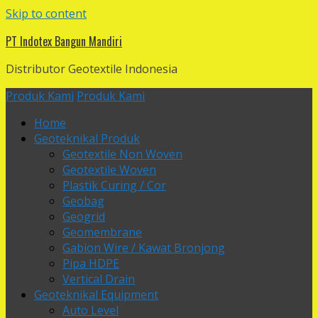
Skip to content
PT Indotex Bangun Mandiri
Distributor Geotextile Indonesia
Produk Kami
Produk Kami
Home
Geoteknikal Produk
Geotextile Non Woven
Geotextile Woven
Plastik Curing / Cor
Geobag
Geogrid
Geomembrane
Gabion Wire / Kawat Bronjong
Pipa HDPE
Vertical Drain
Geoteknikal Equipment
Auto Level