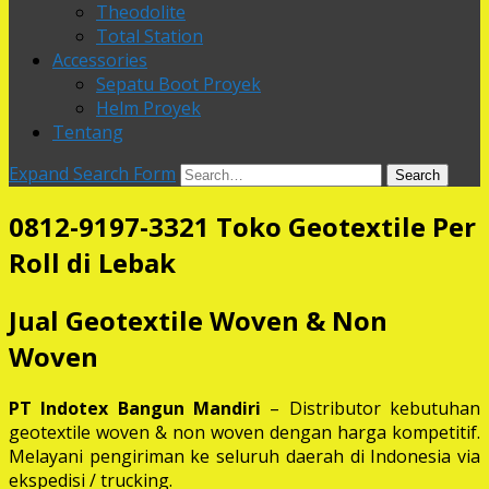
Theodolite
Total Station
Accessories
Sepatu Boot Proyek
Helm Proyek
Tentang
Expand Search Form
Search
0812-9197-3321 Toko Geotextile Per
Roll di Lebak
Jual Geotextile Woven & Non
Woven
PT Indotex Bangun Mandiri
– Distributor kebutuhan
geotextile woven & non woven dengan harga kompetitif.
Melayani pengiriman ke seluruh daerah di Indonesia via
ekspedisi / trucking.