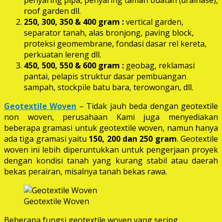
roof garden dll.
250, 300, 350 & 400 gram
:
vertical garden,
separator tanah, alas bronjong, paving block,
proteksi geomembrane, fondasi dasar rel kereta,
perkuatan lereng dll.
450, 500, 550 & 600 gram :
geobag, reklamasi
pantai, pelapis struktur dasar pembuangan
sampah, stockpile batu bara, terowongan, dll.
Geotextile Woven
– Tidak jauh beda dengan geotextile
non woven, perusahaan Kami juga menyediakan
beberapa gramasi untuk geotextile woven, namun hanya
ada tiga gramasi yaitu
150, 200 dan 250 gram
. Geotextile
woven ini lebih diperuntukkan untuk pengerjaan proyek
dengan kondisi tanah yang kurang stabil atau daerah
bekas perairan, misalnya tanah bekas rawa.
Geotextile Woven
Beberapa fungsi geotextile woven yang sering