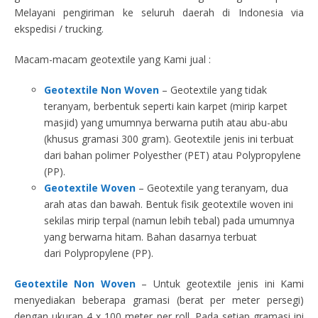
Melayani pengiriman ke seluruh daerah di Indonesia via
ekspedisi / trucking.
Macam-macam geotextile yang Kami jual :
Geotextile Non Woven
– Geotextile yang tidak
teranyam, berbentuk seperti kain karpet (mirip karpet
masjid) yang umumnya berwarna putih atau abu-abu
(khusus gramasi 300 gram). Geotextile jenis ini terbuat
dari bahan polimer Polyesther (PET) atau Polypropylene
(PP).
Geotextile Woven
– Geotextile yang teranyam, dua
arah atas dan bawah. Bentuk fisik geotextile woven ini
sekilas mirip terpal (namun lebih tebal) pada umumnya
yang berwarna hitam. Bahan dasarnya terbuat
dari Polypropylene (PP).
Geotextile Non Woven
– Untuk geotextile jenis ini Kami
menyediakan beberapa gramasi (berat per meter persegi)
dengan ukuran 4 x 100 meter per roll. Pada setiap gramasi ini