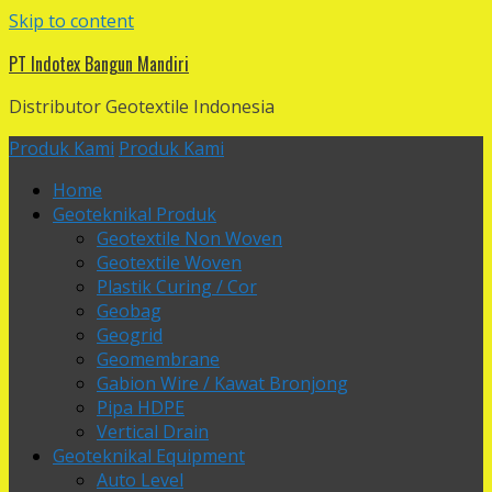
Skip to content
PT Indotex Bangun Mandiri
Distributor Geotextile Indonesia
Produk Kami
Produk Kami
Home
Geoteknikal Produk
Geotextile Non Woven
Geotextile Woven
Plastik Curing / Cor
Geobag
Geogrid
Geomembrane
Gabion Wire / Kawat Bronjong
Pipa HDPE
Vertical Drain
Geoteknikal Equipment
Auto Level