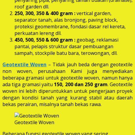
roof garden dll.
250, 300, 350 & 400 gram
:
vertical garden,
separator tanah, alas bronjong, paving block,
proteksi geomembrane, fondasi dasar rel kereta,
perkuatan lereng dll.
450, 500, 550 & 600 gram :
geobag, reklamasi
pantai, pelapis struktur dasar pembuangan
sampah, stockpile batu bara, terowongan, dll.
Geotextile Woven
– Tidak jauh beda dengan geotextile
non woven, perusahaan Kami juga menyediakan
beberapa gramasi untuk geotextile woven, namun hanya
ada tiga gramasi yaitu
150, 200 dan 250 gram
. Geotextile
woven ini lebih diperuntukkan untuk pengerjaan proyek
dengan kondisi tanah yang kurang stabil atau daerah
bekas perairan, misalnya tanah bekas rawa.
Geotextile Woven
Beberapa fungsi geotextile woven yang sering