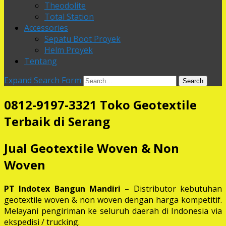
Theodolite
Total Station
Accessories
Sepatu Boot Proyek
Helm Proyek
Tentang
Expand Search Form
Search
0812-9197-3321 Toko Geotextile
Terbaik di Serang
Jual Geotextile Woven & Non
Woven
PT Indotex Bangun Mandiri
– Distributor kebutuhan
geotextile woven & non woven dengan harga kompetitif.
Melayani pengiriman ke seluruh daerah di Indonesia via
ekspedisi / trucking.