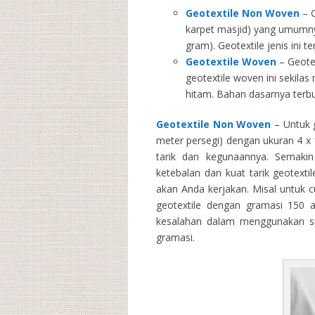
Geotextile Non Woven
– G
karpet masjid) yang umumny
gram). Geotextile jenis ini 
Geotextile Woven
– Geotex
geotextile woven ini sekila
hitam. Bahan dasarnya terbu
Geotextile Non Woven
– Untuk g
meter persegi) dengan ukuran 4 x 1
tarik dan kegunaannya. Semakin 
ketebalan dan kuat tarik geotext
akan Anda kerjakan. Misal untuk 
geotextile dengan gramasi 150 
kesalahan dalam menggunakan spe
gramasi.