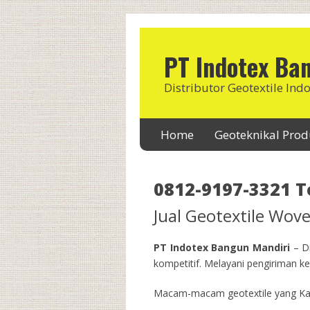
PT Indotex Ba
Distributor Geotextile Ind
Home
Geoteknikal Pro
0812-9197-3321 T
Jual Geotextile Wo
PT Indotex Bangun Mandiri
– Di
kompetitif. Melayani pengiriman ke 
Macam-macam geotextile yang Kam