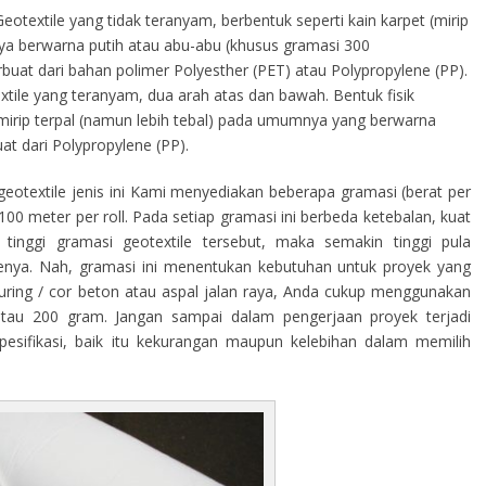
eotextile yang tidak teranyam, berbentuk seperti kain karpet (mirip
a berwarna putih atau abu-abu (khusus gramasi 300
terbuat dari bahan polimer Polyesther (PET) atau Polypropylene (PP).
tile yang teranyam, dua arah atas dan bawah. Bentuk fisik
s mirip terpal (namun lebih tebal) pada umumnya yang berwarna
at dari Polypropylene (PP).
eotextile jenis ini Kami menyediakan beberapa gramasi (berat per
00 meter per roll. Pada setiap gramasi ini berbeda ketebalan, kuat
tinggi gramasi geotextile tersebut, maka semakin tinggi pula
ilenya. Nah, gramasi ini menentukan kebutuhan untuk proyek yang
curing / cor beton atau aspal jalan raya, Anda cukup menggunakan
atau 200 gram. Jangan sampai dalam pengerjaan proyek terjadi
sifikasi, baik itu kekurangan maupun kelebihan dalam memilih