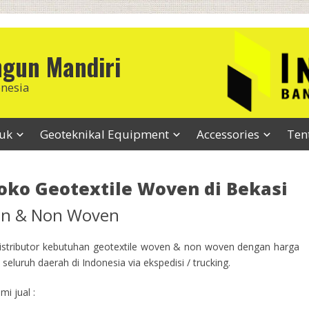
ngun Mandiri
onesia
duk
Geoteknikal Equipment
Accessories
Ten
oko Geotextile Woven di Bekasi
ven & Non Woven
stributor kebutuhan geotextile woven & non woven dengan harga
seluruh daerah di Indonesia via ekspedisi / trucking.
i jual :