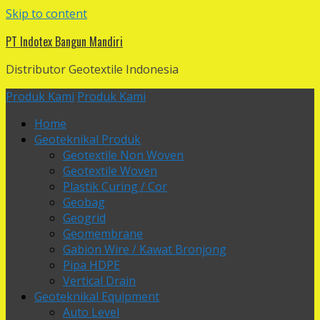
Skip to content
PT Indotex Bangun Mandiri
Distributor Geotextile Indonesia
Produk Kami
Produk Kami
Home
Geoteknikal Produk
Geotextile Non Woven
Geotextile Woven
Plastik Curing / Cor
Geobag
Geogrid
Geomembrane
Gabion Wire / Kawat Bronjong
Pipa HDPE
Vertical Drain
Geoteknikal Equipment
Auto Level