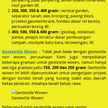
roof garden dll.
250, 300, 350 & 400 gram
:
vertical garden,
separator tanah, alas bronjong, paving block,
proteksi geomembrane, fondasi dasar rel kereta,
perkuatan lereng dll.
450, 500, 550 & 600 gram :
geobag, reklamasi
pantai, pelapis struktur dasar pembuangan
sampah, stockpile batu bara, terowongan, dll.
Geotextile Woven
– Tidak jauh beda dengan geotextile
non woven, perusahaan Kami juga menyediakan
beberapa gramasi untuk geotextile woven, namun hanya
ada tiga gramasi yaitu
150, 200 dan 250 gram
. Geotextile
woven ini lebih diperuntukkan untuk pengerjaan proyek
dengan kondisi tanah yang kurang stabil atau daerah
bekas perairan, misalnya tanah bekas rawa.
Geotextile Woven
Beberapa fungsi geotextile woven yang sering