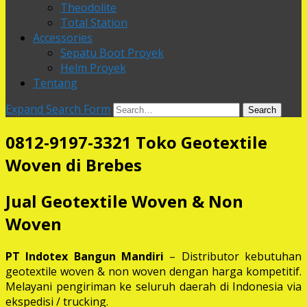
Theodolite
Total Station
Accessories
Sepatu Boot Proyek
Helm Proyek
Tentang
Expand Search Form
Search
0812-9197-3321 Toko Geotextile
Woven di Brebes
Jual Geotextile Woven & Non
Woven
PT Indotex Bangun Mandiri
– Distributor kebutuhan
geotextile woven & non woven dengan harga kompetitif.
Melayani pengiriman ke seluruh daerah di Indonesia via
ekspedisi / trucking.