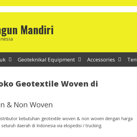
ngun Mandiri
onesia
duk
Geoteknikal Equipment
Accessories
Ten
oko Geotextile Woven di
ven & Non Woven
stributor kebutuhan geotextile woven & non woven dengan harga
seluruh daerah di Indonesia via ekspedisi / trucking.