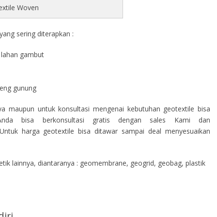
extile Woven
ang sering diterapkan :
di lahan gambut
a
ereng gunung
nya maupun untuk konsultasi mengenai kebutuhan geotextile bisa
nda bisa berkonsultasi gratis dengan sales Kami dan
ntuk harga geotextile bisa ditawar sampai deal menyesuaikan
ik lainnya, diantaranya : geomembrane, geogrid, geobag, plastik
iri