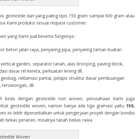
 geotextile dari yang paling tipis 150 gram sampai 600 gram atau
isa Kami produksi sesuai request customer.
en yang Kami jual beserta fungsinya :
cor beton jalan raya, penyaring pipa, penyaring taman buatan
vertical garden, separator tanah, alas bronjong, paving block,
i dasar rel kereta, perkuatan lereng dll.
geobag, reklamasi pantai, pelapis struktur dasar pembuangan
 terowongan, dll.
h beda dengan geotextile non woven, perusahaan Kami juga
tuk geotextile woven, namun hanya ada tiga gramasi yaitu
150,
ven ini lebih diperuntukkan untuk pengerjaan proyek dengan kondisi
rah bekas perairan, misalnya tanah bekas rawa.