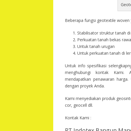
Geot
Beberapa fungsi geotextile woven y
Stabilisator struktur tanah 
Perkuatan tanah bekas raw
Untuk tanah urugan
Untuk perkuatan tanah di l
Untuk info spesifikasi selengkap
menghubungi kontak Kami. A
mendapatkan penawaran harga. U
dengan proyek Anda.
Kami menyediakan produk geosintet
cor, geocell dll.
Kontak Kami :
PT Indotex Bangun Mand