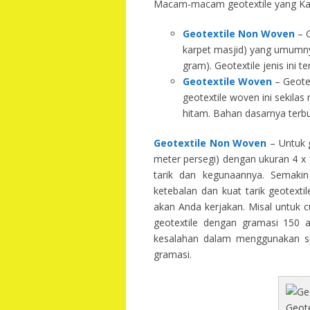
Macam-macam geotextile yang Kam
Geotextile Non Woven
– G
karpet masjid) yang umumny
gram). Geotextile jenis ini 
Geotextile Woven
– Geotex
geotextile woven ini sekila
hitam. Bahan dasarnya terbu
Geotextile Non Woven
– Untuk g
meter persegi) dengan ukuran 4 x 1
tarik dan kegunaannya. Semakin 
ketebalan dan kuat tarik geotext
akan Anda kerjakan. Misal untuk 
geotextile dengan gramasi 150 
kesalahan dalam menggunakan spe
gramasi.
Geot