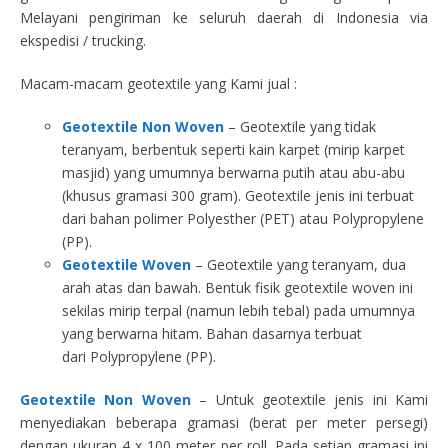
Melayani pengiriman ke seluruh daerah di Indonesia via
ekspedisi / trucking.
Macam-macam geotextile yang Kami jual :
Geotextile Non Woven
– Geotextile yang tidak
teranyam, berbentuk seperti kain karpet (mirip karpet
masjid) yang umumnya berwarna putih atau abu-abu
(khusus gramasi 300 gram). Geotextile jenis ini terbuat
dari bahan polimer Polyesther (PET) atau Polypropylene
(PP).
Geotextile Woven
– Geotextile yang teranyam, dua
arah atas dan bawah. Bentuk fisik geotextile woven ini
sekilas mirip terpal (namun lebih tebal) pada umumnya
yang berwarna hitam. Bahan dasarnya terbuat
dari Polypropylene (PP).
Geotextile Non Woven
– Untuk geotextile jenis ini Kami
menyediakan beberapa gramasi (berat per meter persegi)
dengan ukuran 4 x 100 meter per roll. Pada setiap gramasi ini