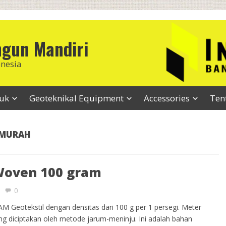
ngun Mandiri
onesia
duk
Geoteknikal Equipment
Accessories
Ten
 MURAH
Woven 100 gram
0
otekstil dengan densitas dari 100 g per 1 persegi. Meter
ang diciptakan oleh metode jarum-meninju. Ini adalah bahan