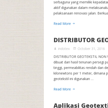
serbaguna yang memiliki kepadatan 
aktif digunakan dalam melaksanaka
pelaksanaan renovasi jalan. Berkual
Read More
DISTRIBUTOR GE
indotex
October 31, 2016
DISTRIBUTOR GEOTEKSTIL NON WOV
dibuat dari hasil tenunan persegi 
tinggi, permeabilitas rendah dan de
kilonewtons per 1 meter, dimana pe
geotekstil ini digunakan …
Read More
Aplikasi Geotex