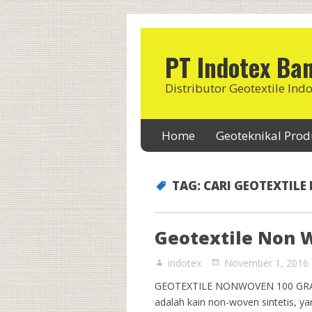
PT Indotex Ba
Distributor Geotextile Ind
Home
Geoteknikal Pro
TAG:
CARI GEOTEXTILE
Geotextile Non 
indotex
November 1, 2016
GEOTEXTILE NONWOVEN 100 GRAM Ge
adalah kain non-woven sintetis, y