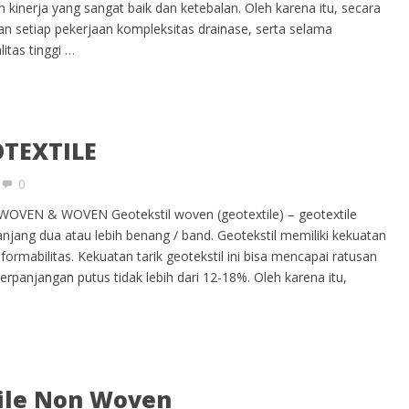
kinerja yang sangat baik dan ketebalan. Oleh karena itu, secara
n setiap pekerjaan kompleksitas drainase, serta selama
itas tinggi …
OTEXTILE
0
EN & WOVEN Geotekstil woven (geotextile) – geotextile
panjang dua atau lebih benang / band. Geotekstil memiliki kekuatan
formabilitas. Kekuatan tarik geotekstil ini bisa mencapai ratusan
rpanjangan putus tidak lebih dari 12-18%. Oleh karena itu,
tile Non Woven