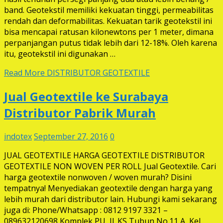
band. Geotekstil memiliki kekuatan tinggi, permeabilitas
rendah dan deformabilitas. Kekuatan tarik geotekstil ini
bisa mencapai ratusan kilonewtons per 1 meter, dimana
perpanjangan putus tidak lebih dari 12-18%. Oleh karena
itu, geotekstil ini digunakan …
Read More
DISTRIBUTOR GEOTEXTILE
Jual Geotextile ke Surabaya
Distributor Pabrik Murah
indotex
September 27, 2016
0
JUAL GEOTEXTILE HARGA GEOTEXTILE DISTRIBUTOR
GEOTEXTILE NON WOVEN PER ROLL Jual Geotextile. Cari
harga geotextile nonwoven / woven murah? Disini
tempatnya! Menyediakan geotextile dengan harga yang
lebih murah dari distributor lain. Hubungi kami sekarang
juga di: Phone/Whatsapp : 0812 9197 3321 –
089632120698 Komplek PU, Jl. KS Tubun No.11 A, Kel.