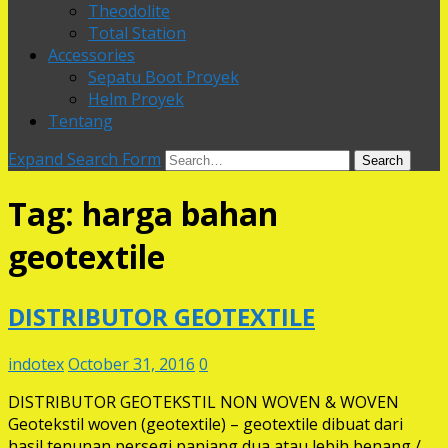
Theodolite
Total Station
Accessories
Sepatu Boot Proyek
Helm Proyek
Tentang
Expand Search Form
Search
Tag:
harga bahan
geotextile
DISTRIBUTOR GEOTEXTILE
indotex
October 31, 2016
0
DISTRIBUTOR GEOTEKSTIL NON WOVEN & WOVEN
Geotekstil woven (geotextile) – geotextile dibuat dari
hasil tenunan persegi panjang dua atau lebih benang /