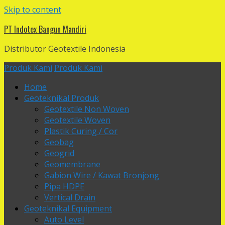
Skip to content
PT Indotex Bangun Mandiri
Distributor Geotextile Indonesia
Produk Kami
Produk Kami
Home
Geoteknikal Produk
Geotextile Non Woven
Geotextile Woven
Plastik Curing / Cor
Geobag
Geogrid
Geomembrane
Gabion Wire / Kawat Bronjong
Pipa HDPE
Vertical Drain
Geoteknikal Equipment
Auto Level