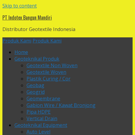
Skip to content
PT Indotex Bangun Mandiri
Distributor Geotextile Indonesia
Produk Kami
Produk Kami
Home
Geoteknikal Produk
Geotextile Non Woven
Geotextile Woven
Plastik Curing / Cor
Geobag
Geogrid
Geomembrane
Gabion Wire / Kawat Bronjong
Pipa HDPE
Vertical Drain
Geoteknikal Equipment
Auto Level