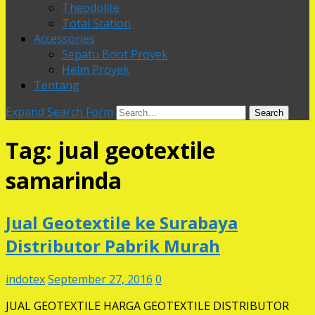
Theodolite
Total Station
Accessories
Sepatu Boot Proyek
Helm Proyek
Tentang
Expand Search Form
Search
Tag:
jual geotextile
samarinda
Jual Geotextile ke Surabaya
Distributor Pabrik Murah
indotex
September 27, 2016
0
JUAL GEOTEXTILE HARGA GEOTEXTILE DISTRIBUTOR