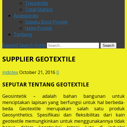
Theodolite
Total Station
Accessories
Sepatu Boot Proyek
Helm Proyek
Tentang
Expand Search Form
Search
SUPPLIER GEOTEXTILE
indotex
October 21, 2016
0
SEPUTAR TENTANG GEOTEXTILE
Geosintetik – adalah bahan bangunan untuk
menciptakan lapisan yang berfungsi untuk hal berbeda-
beda. Geotextile merupakan salah satu produk
Geosynthetics. Spesifikasi dan fleksibilitas dari kain
geotextile memungkinkan untuk menggunakannya tidak