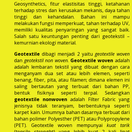
Geosynthetics, fitur elastisitas tinggi, ketahanan
terhadap stres dan kerusakan mekanis, daya tahan
tinggi dan kehandalan. Bahan ini mampu
melakukan fungsi memperkuat, tahan terhadap UV,
memiliki kualitas penyaringan yang sangat baik.
Salah satu keuntungan penting dari geotekstil –
kemurnian ekologi material.
Geotextile
dibagi menjadi 2 yaitu
geotextile woven
dan
geotekstil non woven
.
Geotextile woven
adalah
adalah lembaran tekstil yang dibuat dengan cara
menganyam dua set atau lebih elemen, seperti
benang, fiber, pita, atau filamen; dimana elemen ini
saling bertautan yang terbuat dari bahan PP,
bentuk fisiknya seperti terpal. Sedangkan
geotextile nonwoven
adalah Filter Fabric yang
jenisnya tidak teranyam, berbentuknya seperti
karpet kain. Umumnya bahan dasarnya terbuat dari
bahan polimer Polyesther (PET) atau Polypropylene
(PET). Geotextile woven mempunyai
kuat tarik
(tensile strenght) yang lebih kuat 2 kali lipat