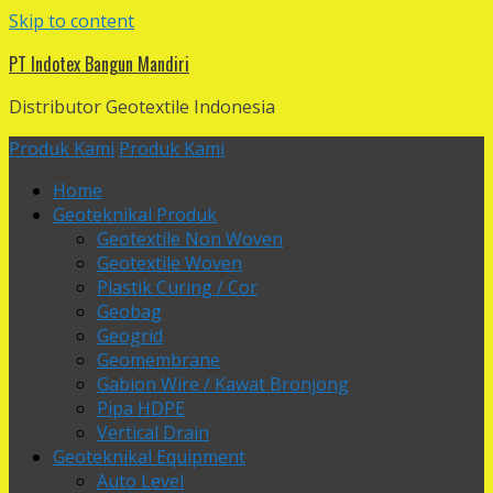
Skip to content
PT Indotex Bangun Mandiri
Distributor Geotextile Indonesia
Produk Kami
Produk Kami
Home
Geoteknikal Produk
Geotextile Non Woven
Geotextile Woven
Plastik Curing / Cor
Geobag
Geogrid
Geomembrane
Gabion Wire / Kawat Bronjong
Pipa HDPE
Vertical Drain
Geoteknikal Equipment
Auto Level